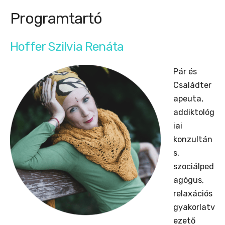
Programtartó
Hoffer Szilvia Renáta
Pár és
Családter
apeuta,
addiktológ
iai
konzultán
s,
szociálped
agógus,
relaxációs
gyakorlatv
ezető