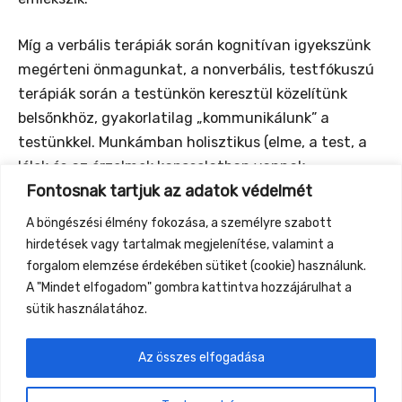
Míg a verbális terápiák során kognitívan igyekszünk
megérteni önmagunkat, a nonverbális, testfókuszú
terápiák során a testünkön keresztül közelítünk
belsőnkhöz, gyakorlatilag „kommunikálunk” a
testünkkel. Munkámban holisztikus (elme, a test, a
lélek és az érzelmek kapcsolatban vannak
Fontosnak tartjuk az adatok védelmét
egymással), illetve rendszerszemléletet képviselek,
amiben mindkét tevékenység teret kaphat, sőt
A böngészési élmény fokozása, a személyre szabott
integrálva a kettőt, komplex segítséget nyújthatok
hirdetések vagy tartalmak megjelenítése, valamint a
a hozzám fordulóknak.
forgalom elemzése érdekében sütiket (cookie) használunk.
A "Mindet elfogadom" gombra kattintva hozzájárulhat a
sütik használatához.
Az összes elfogadása
←
Previous Event
Next Event
→