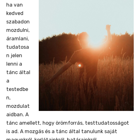
ha van
kedved
szabadon
mozdulni,
áramlani,
tudatosa
n jelen
lenni a
tánc által
a
testedbe
n,
mozdulat
aidban. A
tánc amellett, hogy örömforrás, testtudatosságot
is ad. A mozgás és a tánc által tanulunk saját
magunkról, korlátainkról, határainkról.