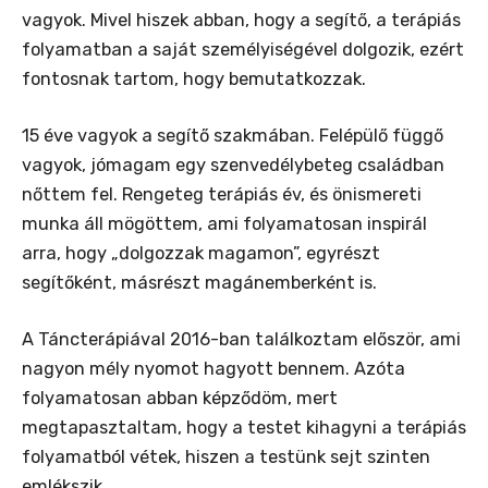
vagyok. Mivel hiszek abban, hogy a segítő, a terápiás
folyamatban a saját személyiségével dolgozik, ezért
fontosnak tartom, hogy bemutatkozzak.
15 éve vagyok a segítő szakmában. Felépülő függő
vagyok, jómagam egy szenvedélybeteg családban
nőttem fel. Rengeteg terápiás év, és önismereti
munka áll mögöttem, ami folyamatosan inspirál
arra, hogy „dolgozzak magamon”, egyrészt
segítőként, másrészt magánemberként is.
A Táncterápiával 2016-ban találkoztam először, ami
nagyon mély nyomot hagyott bennem. Azóta
folyamatosan abban képződöm, mert
megtapasztaltam, hogy a testet kihagyni a terápiás
folyamatból vétek, hiszen a testünk sejt szinten
emlékszik.