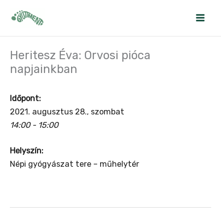
Skip
to
content
Heritesz Éva: Orvosi pióca
napjainkban
Időpont:
2021. augusztus 28., szombat
14:00 - 15:00
Helyszín:
Népi gyógyászat tere – műhelytér