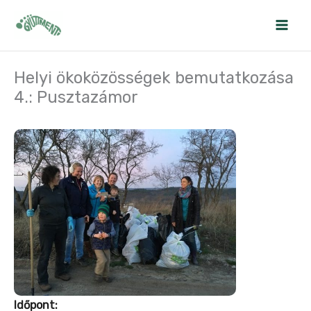
Skip
to
content
Helyi ökoközösségek bemutatkozása
4.: Pusztazámor
Időpont: