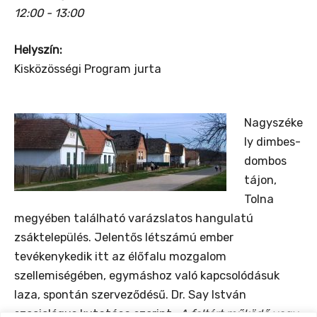
12:00 - 13:00
Helyszín:
Kisközösségi Program jurta
Nagyszéke
ly dimbes-
dombos
tájon,
Tolna
megyében található varázslatos hangulatú
zsáktelepülés. Jelentős létszámú ember
tevékenykedik itt az élőfalu mozgalom
szellemiségében, egymáshoz való kapcsolódásuk
laza, spontán szerveződésű. Dr. Say István
szociológus kutatása szerint
„A feltárt működő vagy