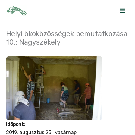
Skip
to
content
Helyi ökoközösségek bemutatkozása
10.: Nagyszékely
Időpont:
2019. augusztus 25., vasárnap