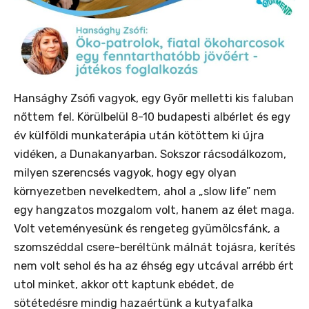
Hansághy Zsófi vagyok, egy Győr melletti kis faluban
nőttem fel. Körülbelül 8-10 budapesti albérlet és egy
év külföldi munkaterápia után kötöttem ki újra
vidéken, a Dunakanyarban. Sokszor rácsodálkozom,
milyen szerencsés vagyok, hogy egy olyan
környezetben nevelkedtem, ahol a „slow life” nem
egy hangzatos mozgalom volt, hanem az élet maga.
Volt veteményesünk és rengeteg gyümölcsfánk, a
szomszéddal csere-beréltünk málnát tojásra, kerítés
nem volt sehol és ha az éhség egy utcával arrébb ért
utol minket, akkor ott kaptunk ebédet, de
sötétedésre mindig hazaértünk a kutyafalka