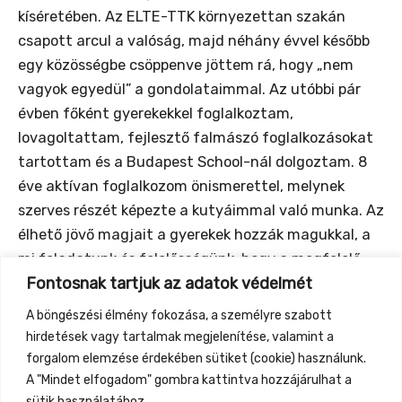
kíséretében. Az ELTE-TTK környezettan szakán
csapott arcul a valóság, majd néhány évvel később
egy közösségbe csöppenve jöttem rá, hogy „nem
vagyok egyedül” a gondolataimmal. Az utóbbi pár
évben főként gyerekekkel foglalkoztam,
lovagoltattam, fejlesztő falmászó foglalkozásokat
tartottam és a Budapest School-nál dolgoztam. 8
éve aktívan foglalkozom önismerettel, melynek
szerves részét képezte a kutyáimmal való munka. Az
élhető jövő magjait a gyerekek hozzák magukkal, a
mi feladatunk és felelősségünk, hogy a megfelelő
Fontosnak tartjuk az adatok védelmét
környezetet biztosítsuk ahhoz, hogy ezek a magok
kicsírázzanak. A múlt túlromantizálása helyett a
A böngészési élmény fokozása, a személyre szabott
jelen körülményekhez alkalmazkodva szeretném a
hirdetések vagy tartalmak megjelenítése, valamint a
gyerekekkel közösen megtalálni az utat ehhez.
forgalom elemzése érdekében sütiket (cookie) használunk.
A "Mindet elfogadom" gombra kattintva hozzájárulhat a
sütik használatához.