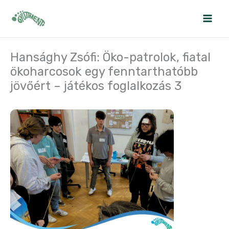
Skip
to
content
Hansághy Zsófi: Öko-patrolok, fiatal
ökoharcosok egy fenntarthatóbb
jövőért – játékos foglalkozás 3