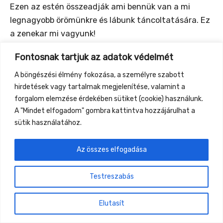
Ezen az estén összeadják ami bennük van a mi
legnagyobb örömünkre és lábunk táncoltatására. Ez
a zenekar mi vagyunk!
Fontosnak tartjuk az adatok védelmét
A böngészési élmény fokozása, a személyre szabott
hirdetések vagy tartalmak megjelenítése, valamint a
←
Previous Event
Next Event
→
forgalom elemzése érdekében sütiket (cookie) használunk.
A "Mindet elfogadom" gombra kattintva hozzájárulhat a
Gyüttment Találkozó, 2026. augusztus 27-30.,
sütik használatához.
Csobánkapuszta
Az összes elfogadása
Testreszabás
Elutasít