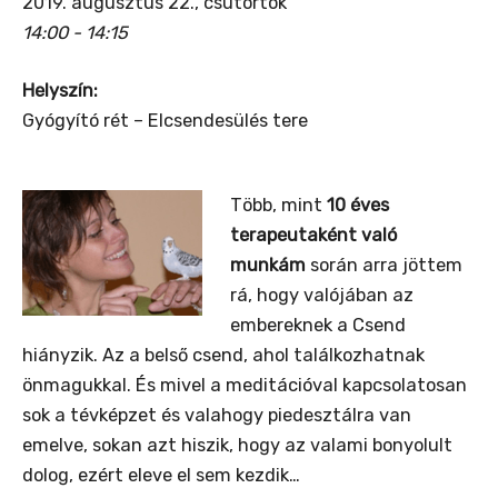
2019. augusztus 22., csütörtök
14:00 - 14:15
Helyszín:
Gyógyító rét – Elcsendesülés tere
T
öbb, mint
10 éves
terapeutaként való
munkám
során arra jöttem
rá, hogy valójában az
embereknek a Csend
hiányzik. Az a belső csend, ahol találkozhatnak
önmagukkal. És mivel a meditációval kapcsolatosan
sok a tévképzet és valahogy piedesztálra van
emelve, sokan azt hiszik, hogy az valami bonyolult
dolog, ezért eleve el sem kezdik…