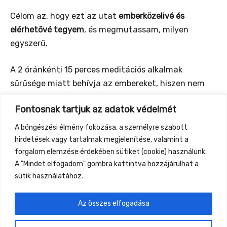
Célom az, hogy ezt az utat
emberközelivé és
elérhetővé tegyem
, és megmutassam, milyen
egyszerű.
A 2 óránkénti 15 perces meditációs alkalmak
sűrűsége miatt behívja az embereket, hiszen nem
maradnak le róla, így aki részt vesz akár egyszer is,
Fontosnak tartjuk az adatok védelmét
az hazaviheti az alapokat.
A böngészési élmény fokozása, a személyre szabott
Azaz, a rövid üzenet: „
gyere, csak 15 perc
, és majd
hirdetések vagy tartalmak megjelenítése, valamint a
meglátod, milyen egyszerű, és mennyi idővel ér fel!”
forgalom elemzése érdekében sütiket (cookie) használunk.
A "Mindet elfogadom" gombra kattintva hozzájárulhat a
sütik használatához.
Az összes elfogadása
←
Previous Event
Next Event
→