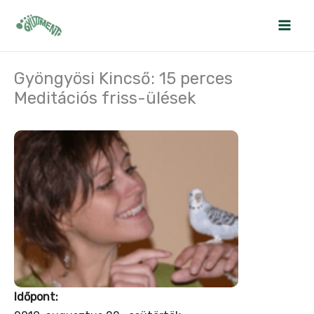
Skip
to
content
Gyöngyösi Kincső: 15 perces
Meditációs friss-ülések
Időpont: