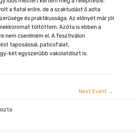
gy idős mestert kértem meg a felépítésre,
olt a fiatal erőre, de a szaktudást ő adta
erűsége és praktikussága. Az előnyét már jól
ermekkoromat töltöttem. Azóta is ebben a
e nem cserélném el. A fesztiválon
ést taposással, paticsfalat,
egy-két egyszerűbb vakolatdíszt is.
Next Event
→
uszta