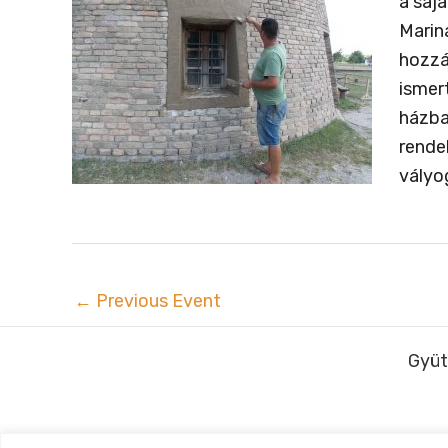
a saj
Marina
hozzá
ismer
házba
rende
vályo
←
Previous Event
Gyüt