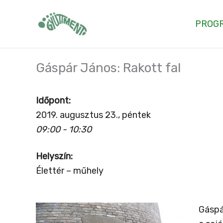
Skip
to
PROG
content
Gáspár János: Rakott fal
Időpont:
2019. augusztus 23., péntek
09:00 - 10:30
Helyszín:
Élettér – műhely
Gáspá