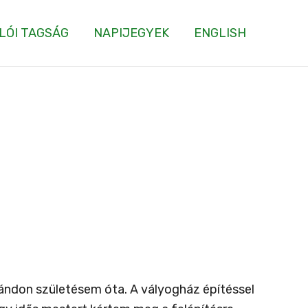
LÓI TAGSÁG
NAPIJEGYEK
ENGLISH
ándon születésem óta. A vályogház építéssel