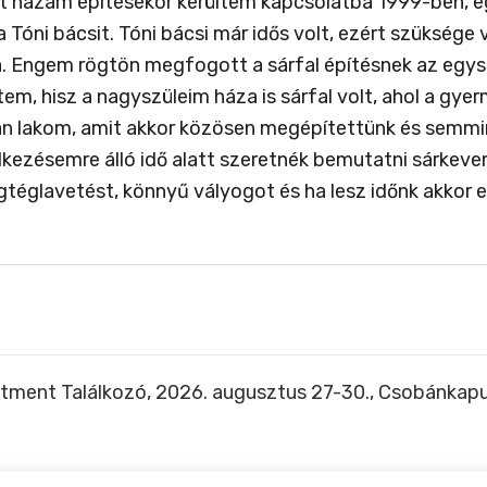
át házam építésekor kerültem kapcsolatba 1999-ben, e
 Tóni bácsit. Tóni bácsi már idős volt, ezért szüksége v
. Engem rögtön megfogott a sárfal építésnek az egysz
tem, hisz a nagyszüleim háza is sárfal volt, ahol a gy
n lakom, amit akkor közösen megépítettünk és semmir
lkezésemre álló idő alatt szeretnék bemutatni sárkever
gtéglavetést, könnyű vályogot és ha lesz időnk akkor 
tment Találkozó, 2026. augusztus 27-30., Csobánkap