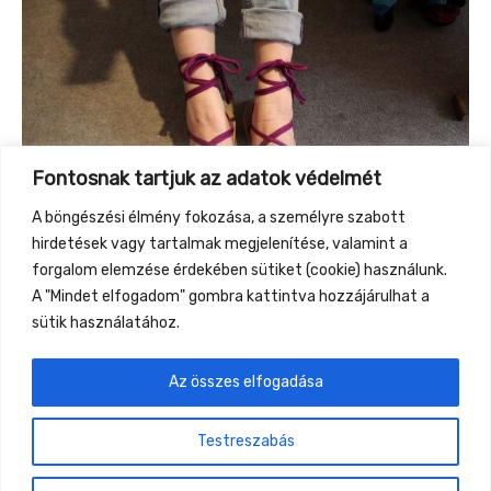
Fontosnak tartjuk az adatok védelmét
A böngészési élmény fokozása, a személyre szabott
hirdetések vagy tartalmak megjelenítése, valamint a
forgalom elemzése érdekében sütiket (cookie) használunk.
A "Mindet elfogadom" gombra kattintva hozzájárulhat a
sütik használatához.
Az összes elfogadása
←
Previous Event
Next Event
→
Testreszabás
Gyüttment Találkozó, 2026. augusztus 27-30.,
Csobánkapuszta