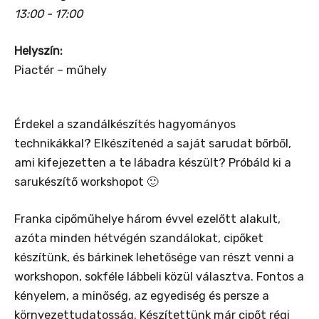
13:00 - 17:00
Helyszín:
Piactér – műhely
Érdekel a szandálkészítés hagyományos
technikákkal? Elkészítenéd a saját sarudat bőrből,
ami kifejezetten a te lábadra készült? Próbáld ki a
sarukészítő workshopot 🙂
Franka cipőműhelye három évvel ezelőtt alakult,
azóta minden hétvégén szandálokat, cipőket
készítünk, és bárkinek lehetősége van részt venni a
workshopon, sokféle lábbeli közül választva. Fontos a
kényelem, a minőség, az egyediség és persze a
környezettudatosság. Készítettünk már cipőt régi