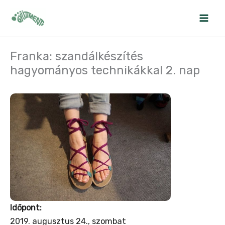
Skip
to
content
Franka: szandálkészítés
hagyományos technikákkal 2. nap
Időpont:
2019. augusztus 24., szombat