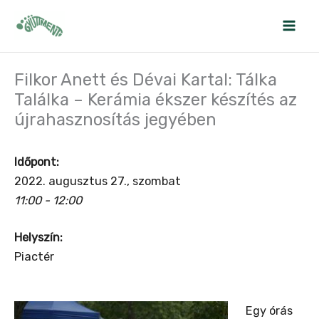
Skip
to
content
Filkor Anett és Dévai Kartal: Tálka
Találka – Kerámia ékszer készítés az
újrahasznosítás jegyében
Időpont:
2022. augusztus 27., szombat
11:00 - 12:00
Helyszín:
Piactér
Egy órás