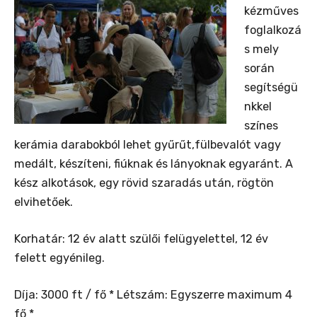
kézműves
foglalkozá
s mely
során
segítségü
nkkel
színes
kerámia darabokból lehet gyűrűt,fülbevalót vagy
medált, készíteni, fiúknak és lányoknak egyaránt. A
kész alkotások, egy rövid szaradás után, rögtön
elvihetőek.
Korhatár: 12 év alatt szülői felügyelettel, 12 év
felett egyénileg.
Díja: 3000 ft / fő * Létszám: Egyszerre maximum 4
fő *