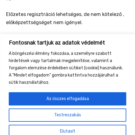
Előzetes regisztráció lehetséges, de nem kötelező ,
előképzettségséget nem igényel.
Csütörtök 15-16
Fontosnak tartjuk az adatok védelmét
Péntek 11-12 15-16
A böngészési élmény fokozása, a személyre szabott
Szombat 11-12 15-16
hirdetések vagy tartalmak megjelenítése, valamint a
Vasárnap 11-12
forgalom elemzése érdekében sütiket (cookie) használunk.
A "Mindet elfogadom" gombra kattintva hozzájárulhat a
sütik használatához.
Az összes elfogadása
←
Previous Event
Next Event
→
Testreszabás
Gyüttment Találkozó, 2026. augusztus 27-30.,
Csobánkapuszta
Elutasít