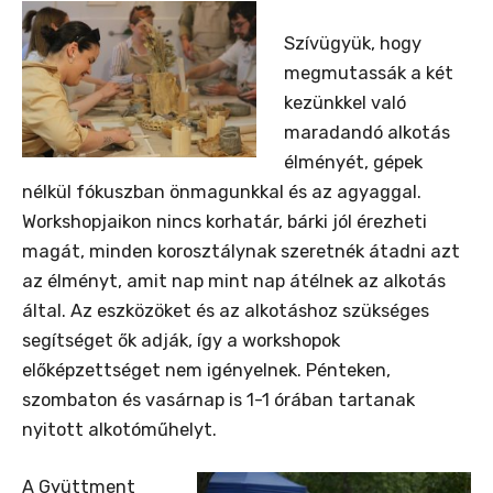
Szívügyük, hogy
megmutassák a két
kezünkkel való
maradandó alkotás
élményét, gépek
nélkül fókuszban önmagunkkal és az agyaggal.
Workshopjaikon nincs korhatár, bárki jól érezheti
magát, minden korosztálynak szeretnék átadni azt
az élményt, amit nap mint nap átélnek az alkotás
által. Az eszközöket és az alkotáshoz szükséges
segítséget ők adják, így a workshopok
előképzettséget nem igényelnek. Pénteken,
szombaton és vasárnap is 1-1 órában tartanak
nyitott alkotóműhelyt.
A Gyüttment