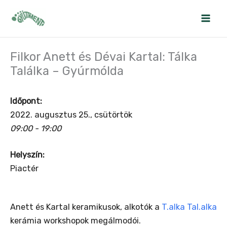
Skip
to
content
Filkor Anett és Dévai Kartal: Tálka
Találka – Gyúrmólda
Időpont:
2022. augusztus 25., csütörtök
09:00 - 19:00
Helyszín:
Piactér
Anett és Kartal keramikusok, alkotók a
T.alka Tal.alka
kerámia workshopok megálmodói.