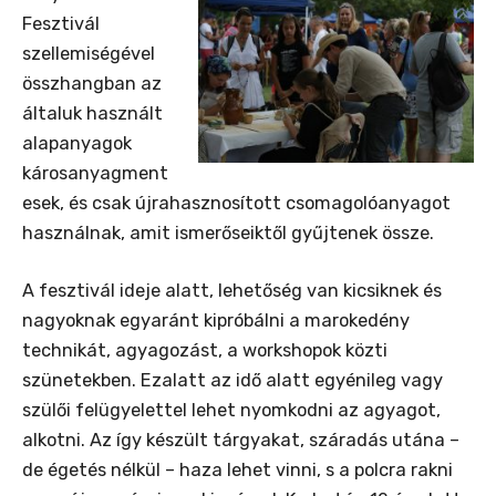
Fesztivál
szellemiségével
összhangban az
általuk használt
alapanyagok
károsanyagment
esek, és csak újrahasznosított csomagolóanyagot
használnak, amit ismerőseiktől gyűjtenek össze.
A fesztivál ideje alatt, lehetőség van kicsiknek és
nagyoknak egyaránt kipróbálni a marokedény
technikát, agyagozást, a workshopok közti
szünetekben. Ezalatt az idő alatt egyénileg vagy
szülői felügyelettel lehet nyomkodni az agyagot,
alkotni. Az így készült tárgyakat, száradás utána –
de égetés nélkül – haza lehet vinni, s a polcra rakni