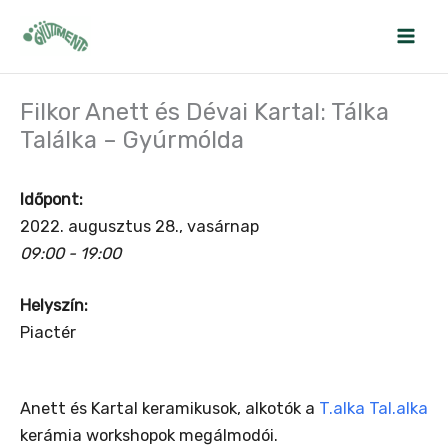
Skip
to
content
Filkor Anett és Dévai Kartal: Tálka
Találka – Gyúrmólda
Időpont:
2022. augusztus 28., vasárnap
09:00 - 19:00
Helyszín:
Piactér
Anett és Kartal keramikusok, alkotók a
T.alka Tal.alka
kerámia workshopok megálmodói.