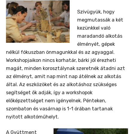
Szívügyük, hogy
megmutassák a két
kezünkkel való
maradandó alkotás
élményét, gépek
nélkül fókuszban önmagunkkal és az agyaggal.
Workshopjaikon nincs korhatár, bárki jól érezheti
magát, minden korosztálynak szeretnék átadni azt
az élményt, amit nap mint nap átélnek az alkotás
által. Az eszközöket és az alkotáshoz szükséges
segítséget ők adják, így a workshopok
előképzettséget nem igényelnek. Pénteken,
szombaton és vasárnap is 1-1 órában tartanak
nyitott alkotóműhelyt.
A Gyüttment