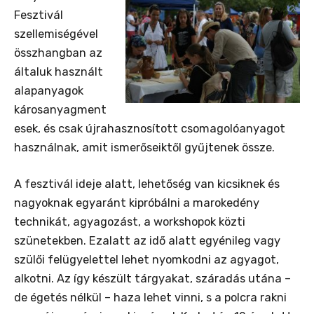
Fesztivál
szellemiségével
összhangban az
általuk használt
alapanyagok
károsanyagment
esek, és csak újrahasznosított csomagolóanyagot
használnak, amit ismerőseiktől gyűjtenek össze.
A fesztivál ideje alatt, lehetőség van kicsiknek és
nagyoknak egyaránt kipróbálni a marokedény
technikát, agyagozást, a workshopok közti
szünetekben. Ezalatt az idő alatt egyénileg vagy
szülői felügyelettel lehet nyomkodni az agyagot,
alkotni. Az így készült tárgyakat, száradás utána –
de égetés nélkül – haza lehet vinni, s a polcra rakni