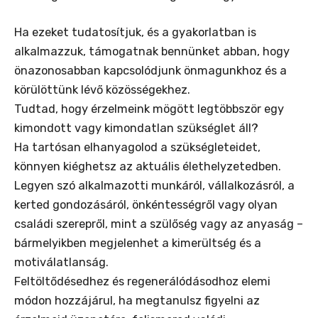
Ha ezeket tudatosítjuk, és a gyakorlatban is
alkalmazzuk, támogatnak bennünket abban, hogy
önazonosabban kapcsolódjunk önmagunkhoz és a
körülöttünk lévő közösségekhez.
Tudtad, hogy érzelmeink mögött legtöbbször egy
kimondott vagy kimondatlan szükséglet áll?
Ha tartósan elhanyagolod a szükségleteidet,
könnyen kiéghetsz az aktuális élethelyzetedben.
Legyen szó alkalmazotti munkáról, vállalkozásról, a
kerted gondozásáról, önkéntességről vagy olyan
családi szerepről, mint a szülőség vagy az anyaság –
bármelyikben megjelenhet a kimerültség és a
motiválatlanság.
Feltöltődésedhez és regenerálódásodhoz elemi
módon hozzájárul, ha megtanulsz figyelni az