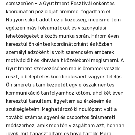
sorsszerűen – a Gyüttment Fesztivál önkéntes
koordinátori pozícióját örömmel fogadtam el.
Nagyon sokat adott ez a közösség, megismertem
egészen más folyamatokat és viszonyulási
lehetőségeket a közös munka során. Három éven
keresztül önkéntes koordinátorként és közben
személyi edzőként is volt szerencsém emberek
motivációit és kihívásait közelebbről megismerni. A
Gyüttment szervezésében ma is örömmel veszek
részt, a beléptetés koordinálásáért vagyok felelős.
Önismereti utam kezdetét egy erőszakmentes
kommunikáció tanfolyamhoz kötöm, ahol két éven
keresztül tanultam, figyeltem az érzéseim és
szükségleteim. Meghatározó kiindulópont volt a
további számos egyéni és csoportos önismereti
módszerhez, amik mentén vizsgáltam azt, honnan
jövök, mit tapasztaltam és hova tartok. Mára