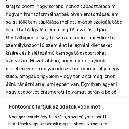
kirajzolódott, hogy korábbi nehéz tapasztalásaim
hogyan transzformálhatóak olyan erőforrássá, ami
saját jóllétem táplálása mellett mások szolgálatába
is állítható. Így léptem a segítő hivatás útjára.
Mentálhigiénés segítő szakemberént non-direktív,
személyközpontú szemlélettel egyéni klienseket
kísérek és kislétszámú támogató csoportokat
szervezek. Hiszek abban, hogy mindannyiunk
életében vannak olyan időszakok, amikor jól jön egy
külső, elfogadó figyelem – egy tér, ahol meg lehet
állni, ránézni arra, ami éppen van. Egy ilyen egyéni
vagy csoportos önismereti folyamat során a belső
erőforrásainkhoz kapcsolódhatunk és új eszközöket
Fontosnak tartjuk az adatok védelmét
is felfedezhetünk.
A böngészési élmény fokozása, a személyre szabott
https://www.facebook.com/reflektorom.fenyeben.en
hirdetések vagy tartalmak megjelenítése, valamint a