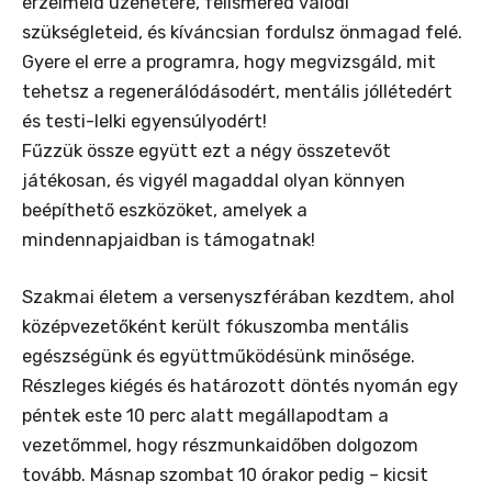
érzelmeid üzenetére, felismered valódi
szükségleteid, és kíváncsian fordulsz önmagad felé.
Gyere el erre a programra, hogy megvizsgáld, mit
tehetsz a regenerálódásodért, mentális jóllétedért
és testi-lelki egyensúlyodért!
Fűzzük össze együtt ezt a négy összetevőt
játékosan, és vigyél magaddal olyan könnyen
beépíthető eszközöket, amelyek a
mindennapjaidban is támogatnak!
Szakmai életem a versenyszférában kezdtem, ahol
középvezetőként került fókuszomba mentális
egészségünk és együttműködésünk minősége.
Részleges kiégés és határozott döntés nyomán egy
péntek este 10 perc alatt megállapodtam a
vezetőmmel, hogy részmunkaidőben dolgozom
tovább. Másnap szombat 10 órakor pedig – kicsit