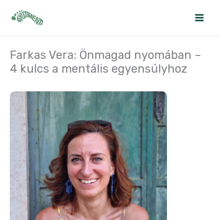
Skip
to
content
Farkas Vera: Önmagad nyomában –
4 kulcs a mentális egyensúlyhoz