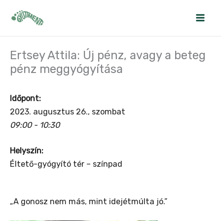
Skip
to
content
Ertsey Attila: Új pénz, avagy a beteg
pénz meggyógyítása
Időpont:
2023. augusztus 26., szombat
09:00 - 10:30
Helyszín:
Éltető-gyógyító tér – színpad
„A gonosz nem más, mint idejétmúlta jó.”