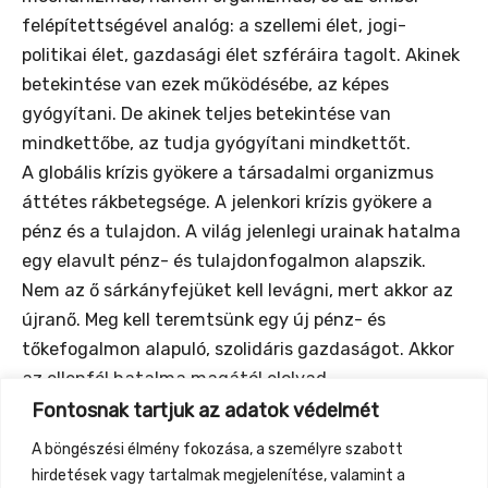
felépítettségével analóg: a szellemi élet, jogi-
politikai élet, gazdasági élet szféráira tagolt. Akinek
betekintése van ezek működésébe, az képes
gyógyítani. De akinek teljes betekintése van
mindkettőbe, az tudja gyógyítani mindkettőt.
A globális krízis gyökere a társadalmi organizmus
áttétes rákbetegsége. A jelenkori krízis gyökere a
pénz és a tulajdon. A világ jelenlegi urainak hatalma
egy elavult pénz- és tulajdonfogalmon alapszik.
Nem az ő sárkányfejüket kell levágni, mert akkor az
újranő. Meg kell teremtsünk egy új pénz- és
tőkefogalmon alapuló, szolidáris gazdaságot. Akkor
az ellenfél hatalma magától elolvad.
A másik út már jól látszik: a globális digitális valuta,
Fontosnak tartjuk az adatok védelmét
mely totális ellenőrzés alá vonja az emberiséget. Ezt
A böngészési élmény fokozása, a személyre szabott
nemcsak minden erővel meg kell akadályozzuk,
hirdetések vagy tartalmak megjelenítése, valamint a