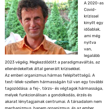
A 2020-as
Covid-
krízissel
kinyílt egy
időablak,
ami még
nyitva
van,
legalább
2023 végéig. Megkezdődött a paradigmaváltás, az
ellenérdekeltek által generált krízisekkel.
Az emberi organizmus hármas felépítettségű. A
test-lélek-szellem hármasságán túl van egy további
tagozódása: a fej-, törzs- és végtagok hármassága,
melyek funkcionálisan a gondolkodás, érzés és
akarat lénytagjainak centrumai. A társadalom nem
mechanizmus, hanem organizmus, és az ember