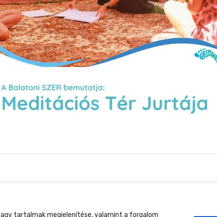
tment Találkozó, 2026. augusztus 27-30., Csobánkap
agy tartalmak megjelenítése, valamint a forgalom