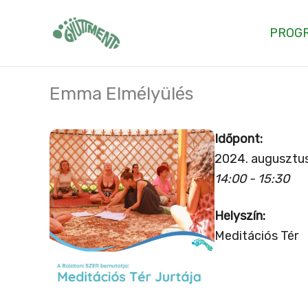
Skip
to
PROG
content
Emma Elmélyülés
Időpont:
2024. augusztus
14:00 - 15:30
Helyszín:
Meditációs Tér