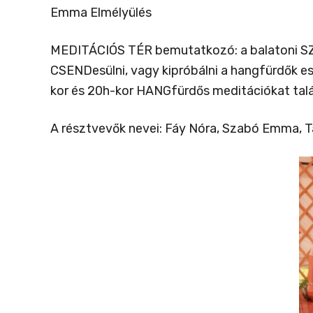
Emma Elmélyülés
MEDITÁCIÓS TÉR bemutatkozó: a balatoni SZER 
CSENDesülni, vagy kipróbálni a hangfürdők e
kor és 20h-kor HANGfürdős meditációkat talá
A résztvevők nevei: Fáy Nóra, Szabó Emma, Tal