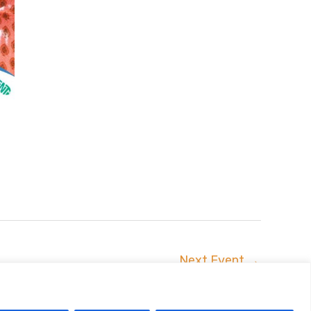
Next Event
→
uszta