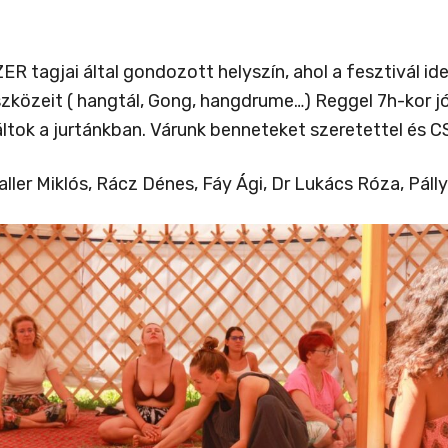
tagjai által gondozott helyszín, ahol a fesztivál ide
szközeit ( hangtál, Gong, hangdrume…) Reggel 7h-kor 
ltok a jurtánkban. Várunk benneteket szeretettel és 
ler Miklós, Rácz Dénes, Fáy Ági, Dr Lukács Róza, Pálly