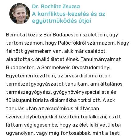
Bemutatkozás: Bár Budapesten születtem, úgy
tartom számon, hogy Palócföldről származom. Négy
felnőtt gyermekem van, akik már családot
alapítottak, önálló életet élnek. Tanulmányaimat
Budapesten, a Semmelweis Orvostudományi
Egyetemen kezdtem, az orvosi diploma után
természetgyógyászatot tanultam, ami általános
természegyógyász, gyógynövényspecialista és
fülakupunktúrista diplomákba torkollott. A sok
tanulás után az akadémikus ellátásban
szenvedélybetegekkel kezdtem foglalkozni, és itt
láttam véglegesen be, hogy az élet lelki vetületei
ugyanolyan, vagy még fontosabbak, mint a testi