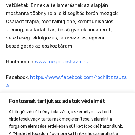
vetületek. Ennek a felismerésnek az alapján
mostanra többnyire a lelki segítés terén mozgok.
Családterápia, mentálhigiéne, kommunikációs
tréning, családállítás, belső gyerek önismeret,
veszteségfeldolgozás, lelkivezetés, egyéni
beszélgetés az eszköztáram.
Honlapom a
www.megerteshaza.hu
Facebook:
https://www.facebook.com/rochlitzzsuzs
a
Fontosnak tartjuk az adatok védelmét
Rochlitz Zsuzsa családterapeuta, Kommunikációs
tréner,
A böngészési élmény fokozása, a személyre szabott
mentálhigiénés szakember, nagycsaládos
hirdetések vagy tartalmak megjelenítése, valamint a
nagymama
forgalom elemzése érdekében sütiket (cookie) használunk.
A "Mindet elfogadom" gombra kattintva hozzájárulhat a