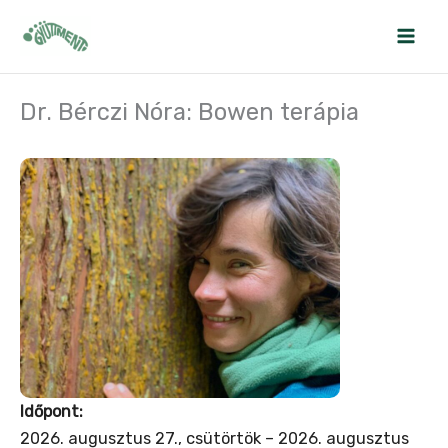
Skip
to
content
Dr. Bérczi Nóra: Bowen terápia
Időpont:
2026. augusztus 27., csütörtök – 2026. augusztus