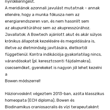
nyirokkeringést.
A meridiánok azonnali javulást mutatnak – annak
ellenére, hogy a munka fókusza nem az
energiarendszeren van, és nem hasonlít sem
az akupunktúrához sem az akupresszúrához.
Javallatok: A Bowtech ajánlott akut és akár súlyos
krónikus állapotok kezelésére és megoldására is,
illetve az életminőség javítására, életkortól
függetlenül. Kontra indikációja gyakorlatilag nincs,
várandósokat (pl. keresztcsonti fájdalmakra),
csecsemőket, gyerekeket is nagyon jól lehet kezelni
a
Bowen módszerrel!
Háziorvosként végeztem 2013-ban, azóta klasszikus
homeopata (ECH diploma), Bowen és
Biodinamikus craniosacralis és vízi terapeutaként