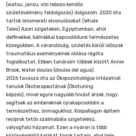
(watsu, janzu, vízi rebozo kendős
születésélmény feldolgozás) dolgozom. 2020 óta
tartok önismereti elvonulásokat (Whale
Tales) Azori szigeteken, Egyiptomban, ahol
delfinekkel, bálnákkal kapcsolódunk természetes
közegükben. A várandóság, születés körüli időszak
traumatikus eseményeinek oldása régóta
foglalkoztat. Ebben tanáraim többek között Annie
Brook, Water doulas (doulas del agua).
2026 tavasza óta az Ökopszichológiai intézetnél
tanulok Ökoterapeutának (Ökotuning
képzés), mivel egyre nagyobb hívást érzek, hogy
segítsek az embereknek újrakapcsolódni a
természethez, önmagukhoz. Kóspallagon építem
reciprok tetős szalmabála szigetelésű,
vályogfalú házamat. Ezen a nyáron is több
közösségépítő kalákát fogok tartani, ahol bele