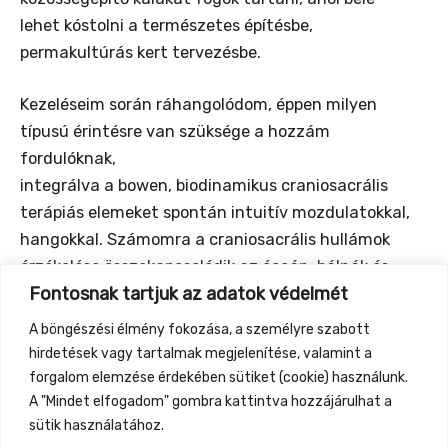
lehet kóstolni a természetes építésbe,
permakultúrás kert tervezésbe.
Kezeléseim során ráhangolódom, éppen milyen
típusú érintésre van szüksége a hozzám
fordulóknak,
integrálva a bowen, biodinamikus craniosacrális
terápiás elemeket spontán intuitív mozdulatokkal,
hangokkal. Számomra a craniosacrális hullámok
érzékelése összekapcsolódik az óceán, bálnák és
Fontosnak tartjuk az adatok védelmét
delfinek szeretetével, jelenlétük gyakran érezhető,
miközben kezelek. Igény szerint lehet 30min/1h-
A böngészési élmény fokozása, a személyre szabott
ás kezelésre is jönni hozzám, várlak titeket
hirdetések vagy tartalmak megjelenítése, valamint a
szeretettel
forgalom elemzése érdekében sütiket (cookie) használunk.
A "Mindet elfogadom" gombra kattintva hozzájárulhat a
sütik használatához.