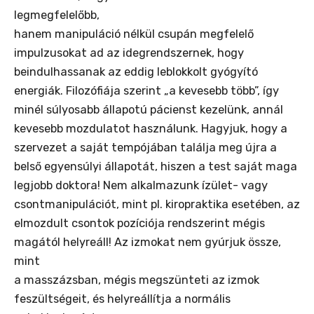
legmegfelelőbb,
hanem manipuláció nélkül csupán megfelelő
impulzusokat ad az idegrendszernek, hogy
beindulhassanak az eddig leblokkolt gyógyító
energiák. Filozófiája szerint „a kevesebb több”, így
minél súlyosabb állapotú pácienst kezelünk, annál
kevesebb mozdulatot használunk. Hagyjuk, hogy a
szervezet a saját tempójában találja meg újra a
belső egyensúlyi állapotát, hiszen a test saját maga
legjobb doktora! Nem alkalmazunk ízület- vagy
csontmanipulációt, mint pl. kiropraktika esetében, az
elmozdult csontok pozíciója rendszerint mégis
magától helyreáll! Az izmokat nem gyúrjuk össze,
mint
a masszázsban, mégis megszünteti az izmok
feszültségeit, és helyreállítja a normális