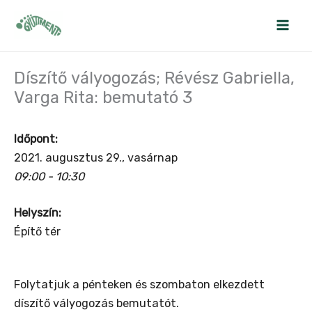
Skip
to
content
Díszítő vályogozás; Révész Gabriella,
Varga Rita: bemutató 3
Időpont:
2021. augusztus 29., vasárnap
09:00 - 10:30
Helyszín:
Építő tér
Folytatjuk a pénteken és szombaton elkezdett
díszítő vályogozás bemutatót.