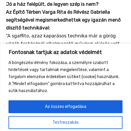
Jó a ház felépült, de legyen szép is nem?
Az Építő Térben Varga Rita és Révész Gabriella
segítségével megismerkedhettek egy igazán menő
díszítő technikával:
“A sgaffito, azaz kaparásos technika már a görög
vázák festésénél alkalmazott művészi eljárás volt,
és a történelem során a szecessziós
Fontosnak tartjuk az adatok védelmét
vakolatdíszekben is divatossá vált. Vályog
A böngészési élmény fokozása, a személyre szabott
vékonyvakolattal táblaképeket készítünk ezzel a
hirdetések vagy tartalmak megjelenítése, valamint a
technikával, közben megismerjük az agyag jótékony
forgalom elemzése érdekében sütiket (cookie) használunk.
tulajdonságait, föld-színeket keverünk, kaparunk. ”
A "Mindet elfogadom" gombra kattintva hozzájárulhat a
sütik használatához.
Az összes elfogadása
←
Previous Event
Next Event
→
Testreszabás
Gyüttment Találkozó, 2026. augusztus 27-30.,