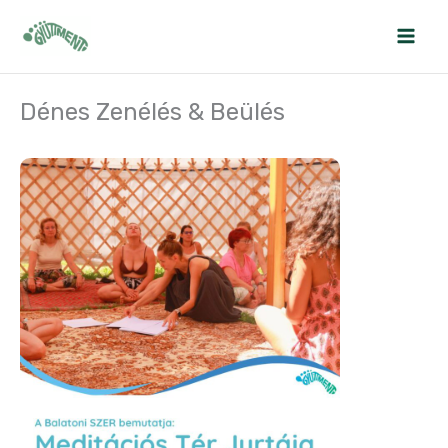
Skip
to
content
Dénes Zenélés & Beülés