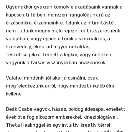
Ugyanakkor gyakran komoly elakadásaink vannak a
kapcsolati térben, nehezen hangolódunk rá az
érzéseinkre, érzelmeinkre, félünk az intimitástól,
nem tudunk megnyílni, kifejezni, mit is szeretnénk
valójában, vagy éppen eltűnik a szexualitás, a
szenvedély, elmarad a gyermekáldás,
feszültségekkel terhelt a légkör, vagy nehezen
vagyunk a társas viszonyokban önazonosok.
Valahol mindenki jól akarja csinálni, csak
megfeledkezünk arról, hogy mindezt inkább élni
kellene.
Deák
Csaba
vagyok, házas, boldog édesapa, emellett
évek óta foglalkozom emberekkel, kineziológiával,
Theta Healinggel és egy intuitív, kreatív térrel