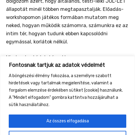
dolgozom azért, hogy általános, testi-lelki JÓL-LÉT
állapotát minél többen megtapasztalják. Előadás-
workshopomon játékos formában mutatom meg
neked, hogyan működik számomra, számunkra ez az
intim tér, hogyan tudunk ebben kapcsolódni
egymással, korlátok nélkül.
Mindezekre hívlak, hívunk!
Fontosnak tartjuk az adatok védelmét
Ha úgy érzed van mit felfedezni ebben a témában,
A böngészési élmény fokozása, a személyre szabott
akkor gyere és legyél Felfedező, Megtapasztaló,
hirdetések vagy tartalmak megjelenítése, valamint a
Felismerő és élvezd az előnyeit a felismeréseknek!
forgalom elemzése érdekében sütiket (cookie) használunk.
A "Mindet elfogadom" gombra kattintva hozzájárulhat a
sütik használatához.
Az összes elfogadása
←
Previous Event
Next Event
→