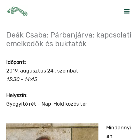
Skip
to
content
Deák Csaba: Párbanjárva: kapcsolati
emelkedők és buktatók
Időpont:
2019. augusztus 24., szombat
13:30 - 14:45
Helyszín:
Gyógyító rét – Nap-Hold közös tér
Mindannyi
an