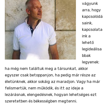
vágyunk
arra, hogy
kapcsolódá
saink,
kapcsolata
ink a
lehető
legideálisa
bbak
legyenek:
ha még nem találtuk meg a társunkat, akkor
egyszer csak betoppanjon, ha pedig már része az
életünknek, akkor sokáig az maradjon. Vagy ha már
felismertük, nem működik, és itt az ideje a
lezárásnak, elengedésnek, hogyan lehetséges ezt
szeretetben és békességben megtenni.