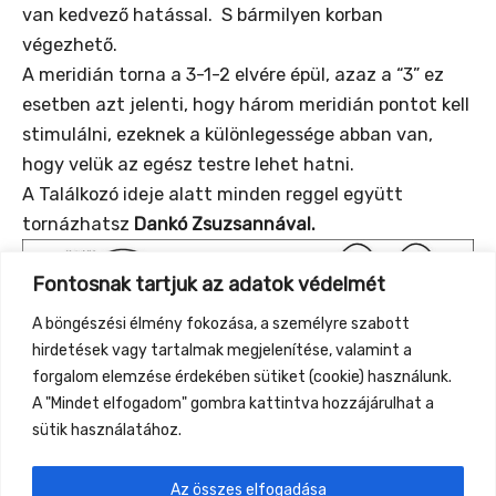
van kedvező hatással. S bármilyen korban
végezhető.
A meridián torna a 3-1-2 elvére épül, azaz a “3” ez
esetben azt jelenti, hogy három meridián pontot kell
stimulálni, ezeknek a különlegessége abban van,
hogy velük az egész testre lehet hatni.
A Találkozó ideje alatt minden reggel együtt
tornázhatsz
Dankó Zsuzsannával.
Fontosnak tartjuk az adatok védelmét
A böngészési élmény fokozása, a személyre szabott
hirdetések vagy tartalmak megjelenítése, valamint a
forgalom elemzése érdekében sütiket (cookie) használunk.
A "Mindet elfogadom" gombra kattintva hozzájárulhat a
sütik használatához.
Az összes elfogadása
←
Previous Event
Next Event
→