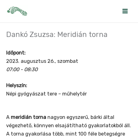
Skip
to
content
Dankó Zsuzsa: Meridián torna
Időpont:
2023. augusztus 26., szombat
07:00 - 08:30
Helyszín:
Népi gyógyászat tere – műhelytér
A
meridián torna
nagyon egyszerű, bárki által
végezhető, könnyen elsajátítható gyakorlatokból áll.
A torna gyakorlása több, mint 100 féle betegségre