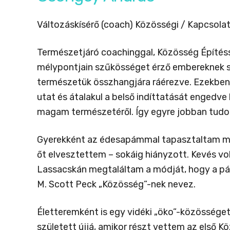
Változáskísérő (coach) Közösségi / Kapcsola
Természetjáró coachinggal, Közösség Építéss
mélypontjain szűkösséget érző embereknek seg
természetük összhangjára ráérezve. Ezekben 
utat és átalakul a belső indíttatását engedve 
magam természetéről. Így egyre jobban tudok
Gyerekként az édesapámmal tapasztaltam meg
őt elvesztettem – sokáig hiányzott. Kevés vo
Lassacskán megtaláltam a módját, hogy a pár
M. Scott Peck „Közösség”-nek nevez.
Életteremként is egy vidéki „öko”-közössége
született újjá, amikor részt vettem az első 