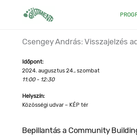
Skip
to
PROG
content
Csengey András: Visszajelzés a
Időpont:
2024. augusztus 24., szombat
11:00 - 12:30
Helyszín:
Közösségi udvar – KÉP tér
Bepillantás a Community Buildin