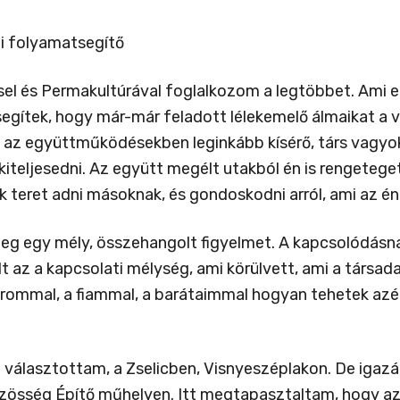
ti folyamatsegítő
el és Permakultúrával foglalkozom a legtöbbet. Ami 
ítek, hogy már-már feladott lélekemelő álmaikat a val
az együttműködésekben leginkább kísérő, társ vagyok,
kiteljesedni. Az együtt megélt utakból én is rengeteget
 teret adni másoknak, és gondoskodni arról, ami az é
 egy mély, összehangolt figyelmet. A kapcsolódásna
lt az a kapcsolati mélység, ami körülvett, ami a társ
ommal, a fiammal, a barátaimmal hogyan tehetek azér
t választottam, a Zselicben, Visnyeszéplakon. De igaz
Közösség Építő műhelyen. Itt megtapasztaltam, hogy az