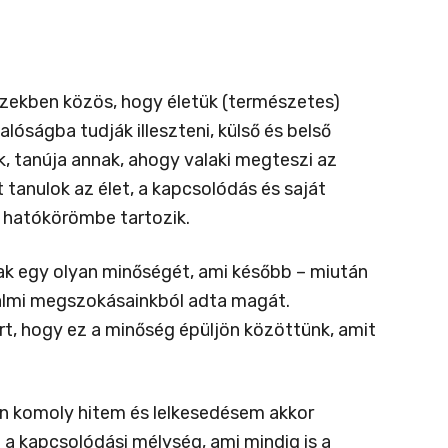
ezekben közös, hogy életük (természetes)
óságba tudják illeszteni, külső és belső
 tanúja annak, ahogy valaki megteszi az
 tanulok az élet, a kapcsolódás és saját
n hatókörömbe tartozik.
k egy olyan minőségét, ami később – miután
adalmi megszokásainkból adta magát.
t, hogy ez a minőség épüljön közöttünk, amit
án komoly hitem és lelkesedésem akkor
 a kapcsolódási mélység, ami mindig is a