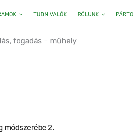
RAMOK
TUDNIVALÓK
RÓLUNK
PÁRTO
dás, fogadás – műhely
g módszerébe 2.