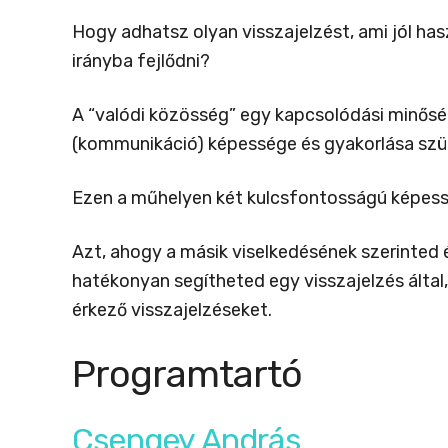
Hogy adhatsz olyan visszajelzést, ami jól hasz
irányba fejlődni?
A “valódi közösség” egy kapcsolódási minőség
(kommunikáció) képessége és gyakorlása szü
Ezen a műhelyen két kulcsfontosságú képessé
Azt, ahogy a másik viselkedésének szerinted é
hatékonyan segítheted egy visszajelzés által,
érkező visszajelzéseket.
Programtartó
Csengey András