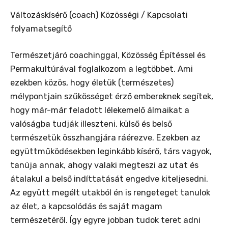
Változáskísérő (coach) Közösségi / Kapcsolati
folyamatsegítő
Természetjáró coachinggal, Közösség Építéssel és
Permakultúrával foglalkozom a legtöbbet. Ami
ezekben közös, hogy életük (természetes)
mélypontjain szűkösséget érző embereknek segítek,
hogy már-már feladott lélekemelő álmaikat a
valóságba tudják illeszteni, külső és belső
természetük összhangjára ráérezve. Ezekben az
együttműködésekben leginkább kísérő, társ vagyok,
tanúja annak, ahogy valaki megteszi az utat és
átalakul a belső indíttatását engedve kiteljesedni.
Az együtt megélt utakból én is rengeteget tanulok
az élet, a kapcsolódás és saját magam
természetéről. Így egyre jobban tudok teret adni