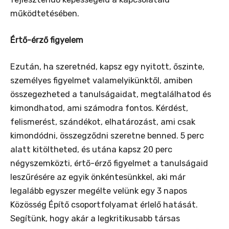
működtetésében.
Értő-érző figyelem
Ezután, ha szeretnéd, kapsz egy nyitott, őszinte,
személyes figyelmet valamelyikünktől, amiben
összegezheted a tanulságaidat, megtalálhatod és
kimondhatod, ami számodra fontos. Kérdést,
felismerést, szándékot, elhatározást, ami csak
kimondódni, összegződni szeretne benned. 5 perc
alatt kitöltheted, és utána kapsz 20 perc
négyszemközti, értő-érző figyelmet a tanulságaid
leszűrésére az egyik önkéntesünkkel, aki már
legalább egyszer megélte velünk egy 3 napos
Közösség Építő csoportfolyamat érlelő hatását.
Segítünk, hogy akár a legkritikusabb társas