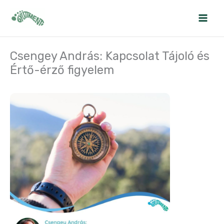
Skip
to
content
Csengey András: Kapcsolat Tájoló és
Értő-érző figyelem