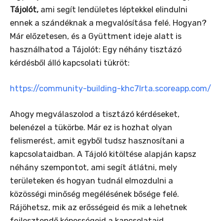
Tájolót,
ami segít lendületes léptekkel elindulni
ennek a szándéknak a megvalósítása felé. Hogyan?
Már előzetesen, és a Gyüttment ideje alatt is
használhatod a Tájolót: Egy néhány tisztázó
kérdésből álló kapcsolati tükröt:
https://community-building-khc7lrta.scoreapp.com/
Ahogy megválaszolod a tisztázó kérdéseket,
belenézel a tükörbe. Már ez is hozhat olyan
felismerést, amit egyből tudsz hasznosítani a
kapcsolataidban. A Tájoló kitöltése alapján kapsz
néhány szempontot, ami segít átlátni, mely
területeken és hogyan tudnál elmozdulni a
közösségi minőség megélésének bősége felé.
Rájöhetsz, mik az erősségeid és mik a lehetnek
fejlesztendő képességeid a kapcsolataid