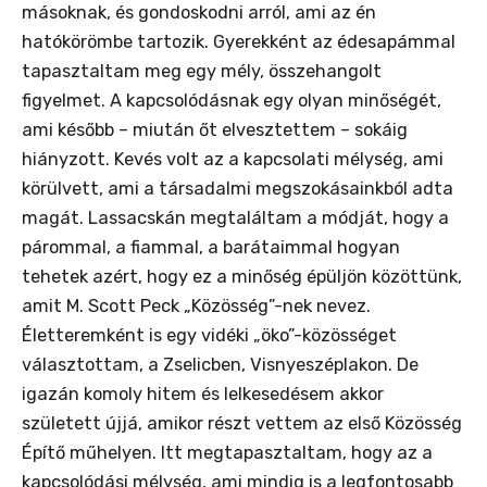
másoknak, és gondoskodni arról, ami az én
hatókörömbe tartozik. Gyerekként az édesapámmal
tapasztaltam meg egy mély, összehangolt
figyelmet. A kapcsolódásnak egy olyan minőségét,
ami később – miután őt elvesztettem – sokáig
hiányzott. Kevés volt az a kapcsolati mélység, ami
körülvett, ami a társadalmi megszokásainkból adta
magát. Lassacskán megtaláltam a módját, hogy a
párommal, a fiammal, a barátaimmal hogyan
tehetek azért, hogy ez a minőség épüljön közöttünk,
amit M. Scott Peck „Közösség”-nek nevez.
Életteremként is egy vidéki „öko”-közösséget
választottam, a Zselicben, Visnyeszéplakon. De
igazán komoly hitem és lelkesedésem akkor
született újjá, amikor részt vettem az első Közösség
Építő műhelyen. Itt megtapasztaltam, hogy az a
kapcsolódási mélység, ami mindig is a legfontosabb