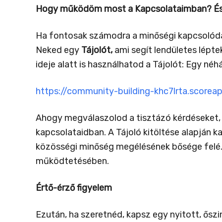
Hogy működöm most a Kapcsolataimban? És m
Ha fontosak számodra a minőségi kapcsolódás
Neked egy
Tájolót,
ami segít lendületes lépte
ideje alatt is használhatod a Tájolót: Egy néh
https://community-building-khc7lrta.scorea
Ahogy megválaszolod a tisztázó kérdéseket, b
kapcsolataidban. A Tájoló kitöltése alapján 
közösségi minőség megélésének bősége felé. 
működtetésében.
Értő-érző figyelem
Ezután, ha szeretnéd, kapsz egy nyitott, ősz