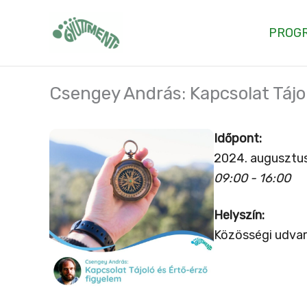
Skip
to
PROG
content
Csengey András: Kapcsolat Tájol
Időpont:
2024. augusztus
09:00 - 16:00
Helyszín:
Közösségi udvar