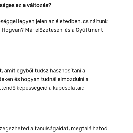
éges ez a változás?
ggel legyen jelen az életedben, csináltunk
é. Hogyan? Már előzetesen, és a Gyüttment
t, amit egyből tudsz hasznosítani a
eteken és hogyan tudnál elmozdulni a
sztendő képességeid a kapcsolataid
sszegezheted a tanulságaidat, megtalálhatod