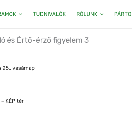
RAMOK
TUDNIVALÓK
RÓLUNK
PÁRTO
ó és Értő-érző figyelem 3
 25., vasárnap
 – KÉP tér