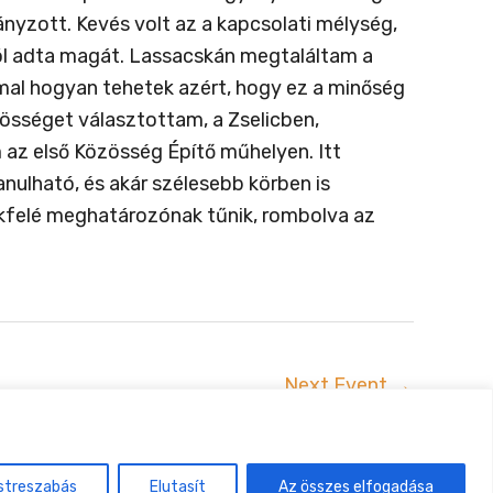
nyzott. Kevés volt az a kapcsolati mélység,
ól adta magát. Lassacskán megtaláltam a
mal hogyan tehetek azért, hogy ez a minőség
zösséget választottam, a Zselicben,
 az első Közösség Építő műhelyen. Itt
ulható, és akár szélesebb körben is
okfelé meghatározónak tűnik, rombolva az
Next Event
→
uszta
streszabás
Elutasít
Az összes elfogadása