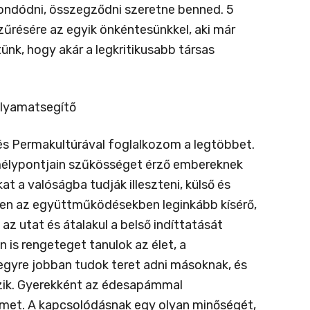
mondódni, összegződni szeretne benned. 5
zűrésére az egyik önkéntesünkkel, aki már
nk, hogy akár a legkritikusabb társas
olyamatsegítő
és Permakultúrával foglalkozom a legtöbbet.
mélypontjain szűkösséget érző embereknek
t a valóságba tudják illeszteni, külső és
ben az együttműködésekben leginkább kísérő,
az utat és átalakul a belső indíttatását
 is rengeteget tanulok az élet, a
egyre jobban tudok teret adni másoknak, és
zik. Gyerekként az édesapámmal
lmet. A kapcsolódásnak egy olyan minőségét,