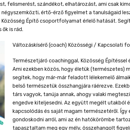
t, felismerést, szándékot, elhatározást, ami csak ki
c négyszemközti, értő-érző figyelmet a tanulságaid les
Közösség Építő csoportfolyamat érlelő hatását. Segítü
ők is rád.
Változáskísérő (coach) Közösségi / Kapcsolati f
Természetjáró coachinggal, Közösség Építéssel 
Ami ezekben közös, hogy életük (természetes) 
segítek, hogy már-már feladott lélekemelő álmaika
belső természetük összhangjára ráérezve. Ezek
társ vagyok, tanúja annak, ahogy valaki megteszi 
engedve kiteljesedni. Az együtt megélt utakból én
kapcsolódás és saját magam természetéről. Így 
gondoskodni arról, ami az én hatókörömbe tarto
tapasztaltam meg egy mély, összehangolt figye