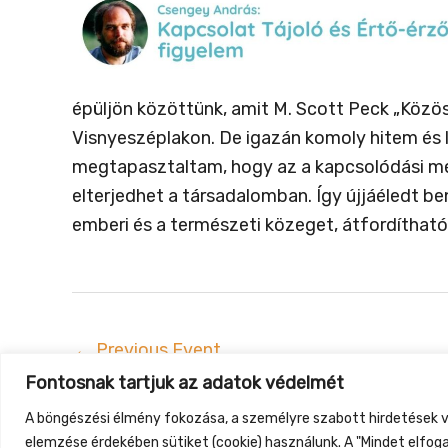
épüljön közöttünk, amit M. Scott Peck „Közös
Visnyeszéplakon. De igazán komoly hitem és l
megtapasztaltam, hogy az a kapcsolódási mél
elterjedhet a társadalomban. Így újjáéledt 
emberi és a természeti közeget, átfordíthat
←
Previous Event
Fontosnak tartjuk az adatok védelmét
Gyüt
A böngészési élmény fokozása, a személyre szabott hirdetések v
elemzése érdekében sütiket (cookie) használunk. A "Mindet elfog