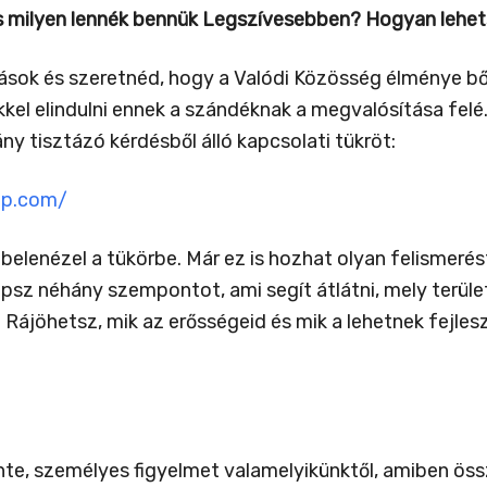
ilyen lennék bennük Legszívesebben? Hogyan lehets
ok és szeretnéd, hogy a Valódi Közösség élménye bősé
kkel elindulni ennek a szándéknak a megvalósítása fel
ány tisztázó kérdésből álló kapcsolati tükröt:
pp.com/
elenézel a tükörbe. Már ez is hozhat olyan felismerés
kapsz néhány szempontot, ami segít átlátni, mely terül
Rájöhetsz, mik az erősségeid és mik a lehetnek fejle
inte, személyes figyelmet valamelyikünktől, amiben ö