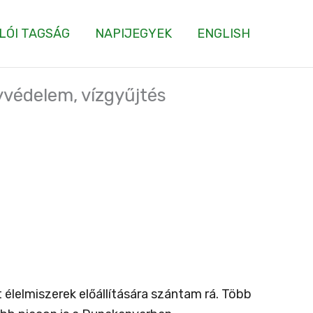
LÓI TAGSÁG
NAPIJEGYEK
ENGLISH
yvédelem, vízgyűjtés
lelmiszerek előállítására szántam rá. Több