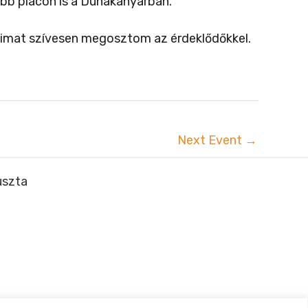
öbb piacon is a Dunakanyarban.
taimat szívesen megosztom az érdeklődőkkel.
Next Event
→
uszta