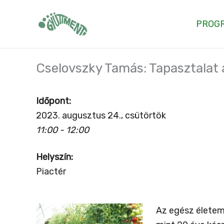
Skip
to
PROG
content
Cselovszky Tamás: Tapasztalat 
Időpont:
2023. augusztus 24., csütörtök
11:00 - 12:00
Helyszín:
Piactér
Az egész életem