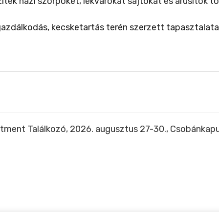
ítek házi szörpöket, lekvárokat sajtokat és árusítok t
ogazdálkodás, kecsketartás terén szerzett tapasztala
tment Találkozó, 2026. augusztus 27-30., Csobánkap