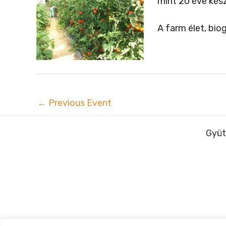
mint 20 éve kész
A farm élet, bi
←
Previous Event
Gyüt