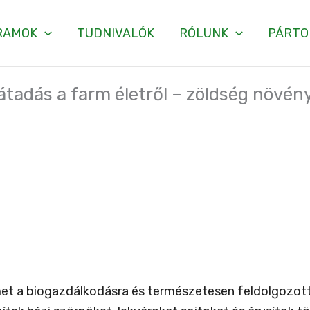
RAMOK
TUDNIVALÓK
RÓLUNK
PÁRTO
átadás a farm életről – zöldség növén
et a biogazdálkodásra és természetesen feldolgozott é