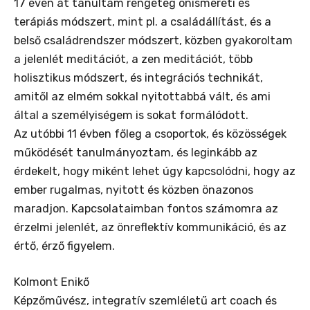
17 éven át tanultam rengeteg önismereti és
terápiás módszert, mint pl. a családállítást, és a
belső családrendszer módszert, közben gyakoroltam
a jelenlét meditációt, a zen meditációt, több
holisztikus módszert, és integrációs technikát,
amitől az elmém sokkal nyitottabbá vált, és ami
által a személyiségem is sokat formálódott.
Az utóbbi 11 évben főleg a csoportok, és közösségek
működését tanulmányoztam, és leginkább az
érdekelt, hogy miként lehet úgy kapcsolódni, hogy az
ember rugalmas, nyitott és közben önazonos
maradjon. Kapcsolataimban fontos számomra az
érzelmi jelenlét, az önreflektív kommunikáció, és az
értő, érző figyelem.
Kolmont Enikő
Képzőművész, integratív szemléletű art coach és