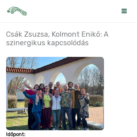
Skip
to
content
Csák Zsuzsa, Kolmont Enikő: A
szinergikus kapcsolódás
Időpont: