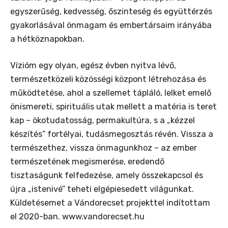
egyszerűség, kedvesség, őszinteség és együttérzés
gyakorlásával önmagam és embertársaim irányába
a hétköznapokban.
Vízióm egy olyan, egész évben nyitva lévő,
természetközeli közösségi központ létrehozása és
működtetése, ahol a szellemet tápláló, lelket emelő
önismereti, spirituális utak mellett a matéria is teret
kap – ökotudatosság, permakultúra, s a „kézzel
készítés” fortélyai, tudásmegosztás révén. Vissza a
természethez, vissza önmagunkhoz – az ember
természetének megismerése, eredendő
tisztaságunk felfedezése, amely összekapcsol és
újra „istenivé” teheti elgépiesedett világunkat.
Küldetésemet a Vándorecset projekttel indítottam
el 2020-ban. www.vandorecset.hu