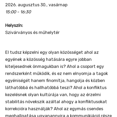
2026. augusztus 30., vasárnap
15:00 - 16:30
Helyszín:
Szivárványos és műhelytér
El tudsz képzelni egy olyan közösséget ahol az
egyének a közösség hatására egyre jobban
kiteljesednek önmagukban is? Ahol a csoport egy
rendszerként működik, és ez nem elnyomja a tagok
egyéniségét hanem finomítja, hangolja és közben
láthatóbbá és hallhatóbbá teszi? Ahol a konfliktus
kezelésnek olyan kultúrája van, hogy az érzelmi
stabilitás növekszik azáltal ahogy a konfliktusokat
korrekcióra használják? Ahol az egymás csendes
meghallgatása ugyanannyira a kommunikiáció része