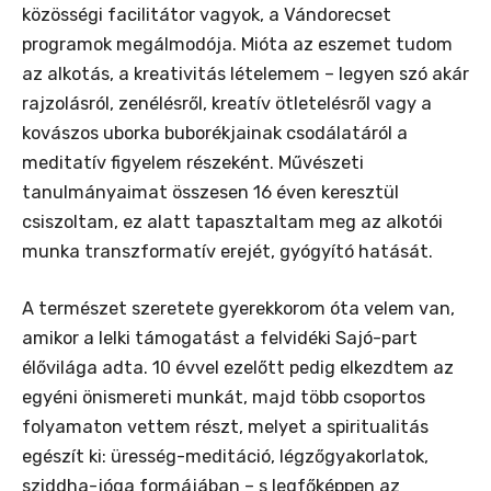
közösségi facilitátor vagyok, a Vándorecset
programok megálmodója. Mióta az eszemet tudom
az alkotás, a kreativitás lételemem – legyen szó akár
rajzolásról, zenélésről, kreatív ötletelésről vagy a
kovászos uborka buborékjainak csodálatáról a
meditatív figyelem részeként. Művészeti
tanulmányaimat összesen 16 éven keresztül
csiszoltam, ez alatt tapasztaltam meg az alkotói
munka transzformatív erejét, gyógyító hatását.
A természet szeretete gyerekkorom óta velem van,
amikor a lelki támogatást a felvidéki Sajó-part
élővilága adta. 10 évvel ezelőtt pedig elkezdtem az
egyéni önismereti munkát, majd több csoportos
folyamaton vettem részt, melyet a spiritualitás
egészít ki: üresség-meditáció, légzőgyakorlatok,
sziddha-jóga formájában – s legfőképpen az