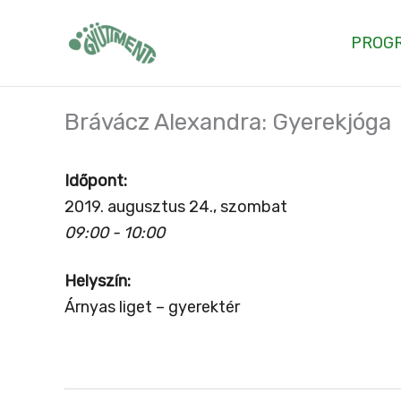
Skip
to
PROG
content
Brávácz Alexandra: Gyerekjóga
Időpont:
2019. augusztus 24., szombat
09:00 - 10:00
Helyszín:
Árnyas liget – gyerektér