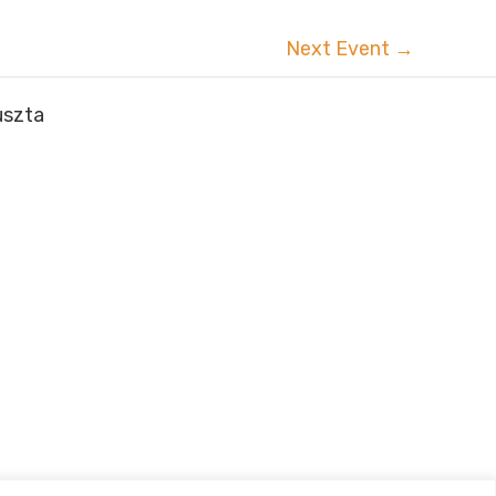
Next Event
→
uszta