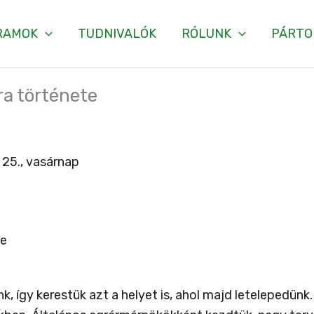
RAMOK
TUDNIVALÓK
RÓLUNK
PÁRTO
ra története
 25., vasárnap
re
 így kerestük azt a helyet is, ahol majd letelepedünk.