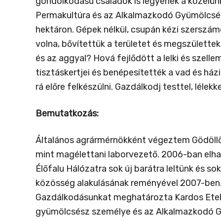
gondolkodású családok is legyenek a közelün
Permakultúra és az Alkalmazkodó Gyümölcsésze
hektáron. Gépek nélkül, csupán kézi szerszá
volna, bővítettük a területet és megszülettek
és az aggyal? Hová fejlődött a lelki és szell
tisztáskertjei és benépesítették a vad és házi
rá előre felkészülni. Gazdálkodj testtel, léle
Bemutatkozás:
Általános agrármérnökként végeztem Gödöll
mint magélettani laborvezető. 2006-ban elha
Élőfalu Hálózatra sok új barátra leltünk és 
közösség alakulásának reményével 2007-ben. A
Gazdálkodásunkat meghatározta Kardos Etelka
gyümölcsész személye és az Alkalmazkodó Gy