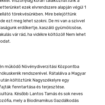
kkel. Viszonylag korán találkozhattunk a
etterünket ezek elvrendszere alapján végül 1
llátó törekvésünkben. Mire belejöttünk
de ezt meg lehet szokni. De mi van a szívvel
azdaságunk erdőkertje, kaszáló gyümölcsöse,
akulás vár rád, ha vidékre költözöl! Nem lehet
yodat.
lén működő Növénydiverzitási Központba
mókuskerék rendszerével. Rátalálva a Magyar
dő után költöztünk Nagyszékelyre egy
ajták fenntartása és terjesztése.
kultúra. Később Lantos Tamás és sok neves
zófia, mely a Biodinamikus Gazdálkodás