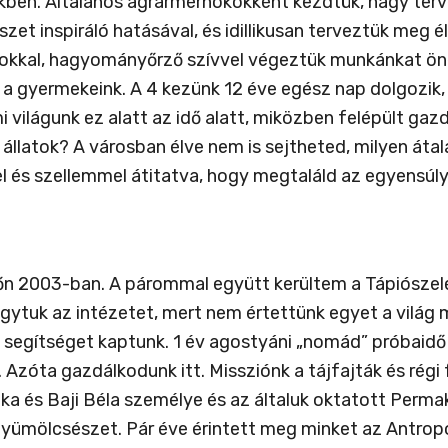
kben. Általános agrármérnökökként kezdtük, nagy terve
t inspiráló hatásával, és idillikusan terveztük meg él
mokkal, hagyományőrző szívvel végeztük munkánkat öne
 a gyermekeink. A 4 kezünk 12 éve egész nap dolgozik, 
emi világunk ez alatt az idő alatt, miközben felépült g
 állatok? A városban élve nem is sejtheted, milyen átal
kkel és szellemmel átitatva, hogy megtaláld az egyensúl
őn 2003-ban. A párommal együtt kerültem a Tápiósze
gytuk az intézetet, mert nem értettünk egyet a világ 
sok segítséget kaptunk. 1 év agostyáni „nomád” próbai
zóta gazdálkodunk itt. Missziónk a tájfajták és régi f
 és Baji Béla személye és az általuk oktatott Perma
ümölcsészet. Pár éve érintett meg minket az Antropo