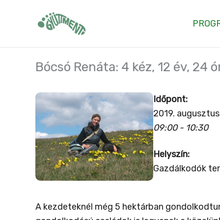
Skip
to
PROG
content
Bócsó Renáta: 4 kéz, 12 év, 24 ó
Időpont:
2019. augusztus
09:00 - 10:30
Helyszín:
Gazdálkodók te
A kezdeteknél még 5 hektárban gondolkodtunk,