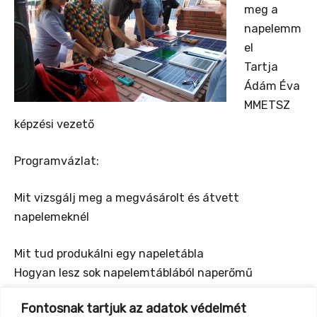
meg a
napelemm
el
Tartja
Ádám Éva
MMETSZ
képzési vezető
Programvázlat:
Mit vizsgálj meg a megvásárolt és átvett
napelemeknél
Mit tud produkálni egy napeletábla
Hogyan lesz sok napelemtáblából naperőmű
Fontosnak tartjuk az adatok védelmét
Előzetes tudásnak is elismerhető mérési