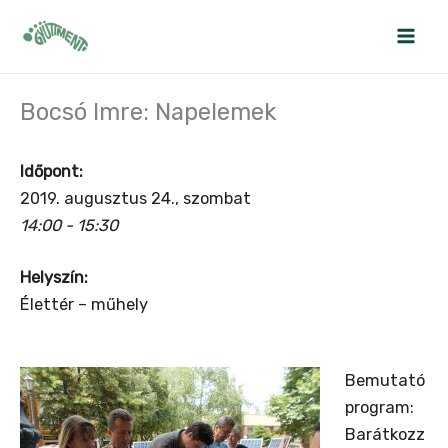
Skip
to
content
Bocsó Imre: Napelemek
Időpont:
2019. augusztus 24., szombat
14:00 - 15:30
Helyszín:
Élettér – műhely
Bemutató
program:
Barátkozz