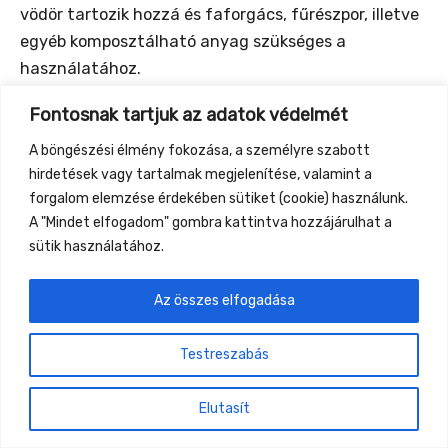
vödör tartozik hozzá és faforgács, fűrészpor, illetve
egyéb komposztálható anyag szükséges a
használatához.
Fontosnak tartjuk az adatok védelmét
Szombat és vasárnap lesz komposzttoalett
összeszerelő bemutató. Ki is próbáhatod, hogy esik
A böngészési élmény fokozása, a személyre szabott
az ülés rajta.
hirdetések vagy tartalmak megjelenítése, valamint a
forgalom elemzése érdekében sütiket (cookie) használunk.
A "Mindet elfogadom" gombra kattintva hozzájárulhat a
sütik használatához.
←
Previous Event
Next Event
→
Az összes elfogadása
Gyüttment Találkozó, 2026. augusztus 27-30.,
Testreszabás
Csobánkapuszta
Elutasít