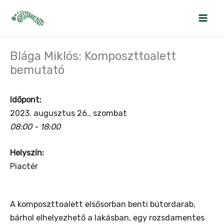
Skip
to
content
Blága Miklós: Komposzttoalett
bemutató
Időpont:
2023. augusztus 26., szombat
08:00 - 18:00
Helyszín:
Piactér
A komposzttoalett elsősorban benti bútordarab,
bárhol elhelyezhető a lakásban, egy rozsdamentes