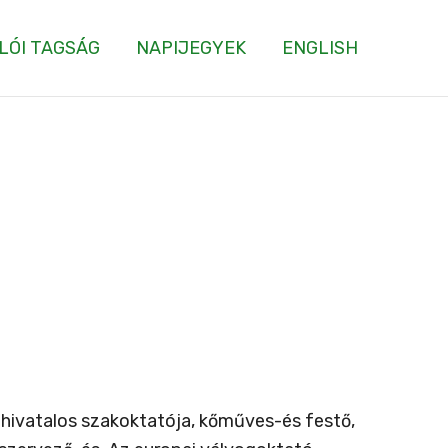
LÓI TAGSÁG
NAPIJEGYEK
ENGLISH
 hivatalos szakoktatója, kőműves-és festő,