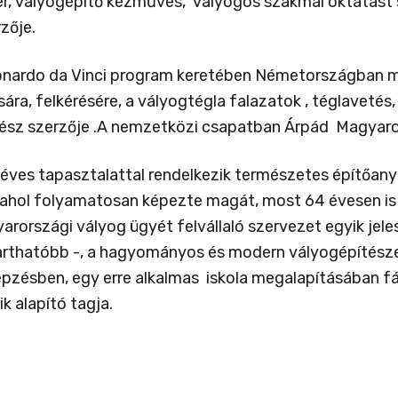
r, vályogépítő kézműves, vályogos szakmai oktatást 
zője.
eonardo da Vinci program keretében Németországban m
ra, felkérésére, a vályogtégla falazatok , téglavetés,
ész szerzője .A nemzetközi csapatban Árpád Magyaro
 éves tapasztalattal rendelkezik természetes építőanya
ahol folyamatosan képezte magát, most 64 évesen is
országi vályog ügyét felvállaló szervezet egyik jeles
arthatóbb -, a hagyományos és modern vályogépítésze
épzésben, egy erre alkalmas iskola megalapításában f
 alapító tagja.