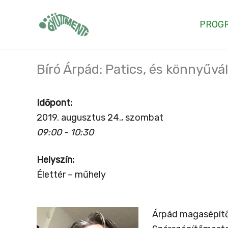
Skip
to
PROG
content
Bíró Árpád: Patics, és könnyűvá
Időpont:
2019. augusztus 24., szombat
09:00 - 10:30
Helyszín:
Élettér – műhely
Árpád magasépítő 