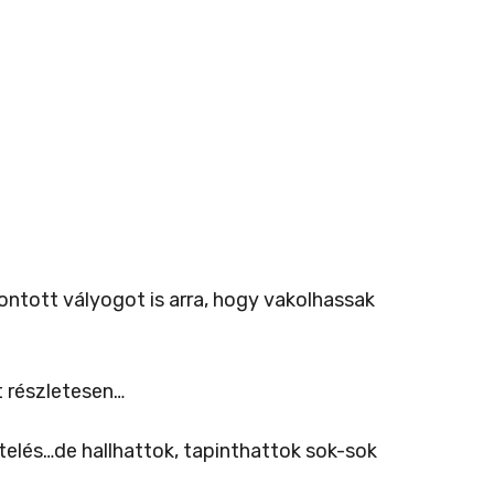
ontott vályogot is arra, hogy vakolhassak
t részletesen…
etelés…de hallhattok, tapinthattok sok-sok