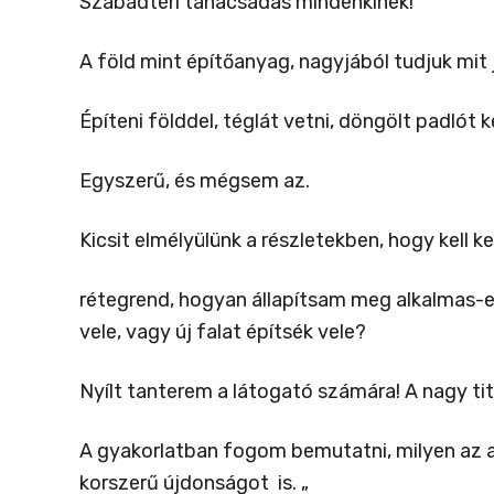
Szabadtéri tanácsadás mindenkinek!
A föld mint építőanyag, nagyjából tudjuk mit j
Építeni földdel, téglát vetni, döngölt padlót 
Egyszerű, és mégsem az.
Kicsit elmélyülünk a részletekben, hogy kell ke
rétegrend, hogyan állapítsam meg alkalmas-e
vele, vagy új falat építsék vele?
Nyílt tanterem a látogató számára! A nagy ti
A gyakorlatban fogom bemutatni, milyen az a l
korszerű újdonságot is. „