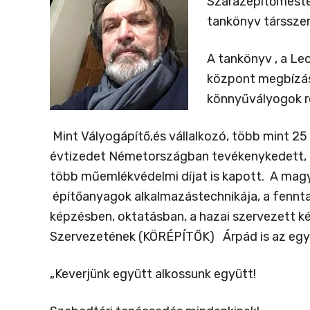
Szárazépítőmeste
tankönyv társszer
A tankönyv , a L
központ megbízásá
könnyűvályogok r
Mint Vályogápítő,és vállalkozó, több mint 25
évtizedet Németországban tevékenykedett, 
több műemlékvédelmi díjat is kapott. A magyar
építőanyagok alkalmazástechnikája, a fennt
képzésben, oktatásban, a hazai szervezett k
Szervezetének (KÖRÉPÍTŐK) Árpád is az egyik
„
Keverjünk együtt alkossunk együtt!