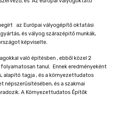
szervező, és Az europai vályogoktató
egírt az Európai vályogépítő oktatási
 gyártás, és vályog szárazépitő munkák,
rszágot képviselte.
gokkal való építésben , ebből közel 2
 folyamatosan tanul. Ennek eredményeként
, alapító tagja , és a környezettudatos
t népszerűsítésében, és a szakmai
áradozik. A Környezettudatos Építők