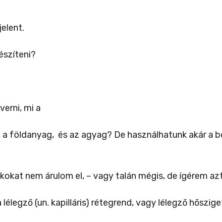
elent.
készíteni?
verni, mi a
 a földanyag,
és az agyag? De használhatunk akár a b
tkokat nem árulom el, – vagy talán mégis, de ígérem az
élegző (un. kapilláris) rétegrend, vagy lélegző hőszig