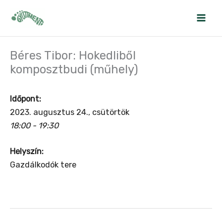
Skip
to
content
Béres Tibor: Hokedliből
komposztbudi (műhely)
Időpont:
2023. augusztus 24., csütörtök
18:00 - 19:30
Helyszín:
Gazdálkodók tere