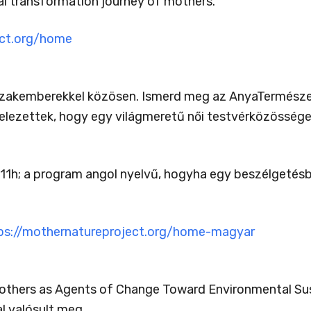
al transformation journey of mothers.
ect.org/home
szakemberekkel közösen. Ismerd meg az AnyaTermészet
elezettek, hogy egy világmeretű női testvérközössége
 11h; a program angol nyelvű, hogyha egy beszélgetés
ps://mothernatureproject.org/home-magyar
thers as Agents of Change Toward Environmental Sust
 valósult meg.