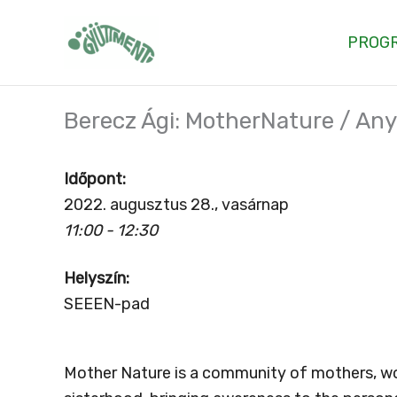
Skip
to
PROG
content
Berecz Ági: MotherNature / An
Időpont:
2022. augusztus 28., vasárnap
11:00 - 12:30
Helyszín:
SEEEN-pad
Mother Nature is a community of mothers, w