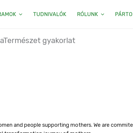
RAMOK
TUDNIVALÓK
RÓLUNK
PÁRTO
yaTermészet gyakorlat
omen and people supporting mothers. We are commite