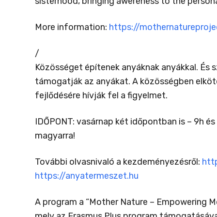
sisterhood, bringing awereness to the person
More information:
https://mothernatureproj
/
Közösséget építenek anyáknak anyákkal. És 
támogatják az anyákat. A közösségben elköt
fejlődésére hívják fel a figyelmet.
IDŐPONT: vasárnap két időpontban is – 9h és
magyarra!
További olvasnivaló a kezdeményezésről:
htt
https://anyatermeszet.hu
A program a “Mother Nature – Empowering Mo
mely az Erasmus Plus program támogatásával