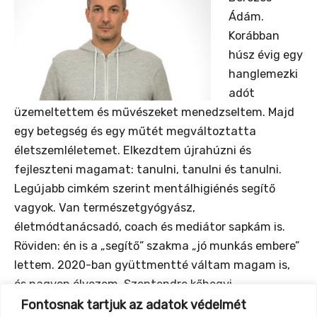
Ádám.
Korábban
húsz évig egy
hanglemezki
adót
üzemeltettem és művészeket menedzseltem. Majd
egy betegség és egy műtét megváltoztatta
életszemléletemet. Elkezdtem újrahúzni és
fejleszteni magamat: tanulni, tanulni és tanulni.
Legújabb cimkém szerint mentálhigiénés segítő
vagyok. Van természetgyógyász,
életmódtanácsadó, coach és mediátor sapkám is.
Röviden: én is a „segítő” szakma „jó munkás embere”
lettem. 2020-ban gyüttmentté váltam magam is,
és nagyon élvezem. Szentendre kőhegyi
„tanyavilágában” élek és szervezem ott kis
Fontosnak tartjuk az adatok védelmét