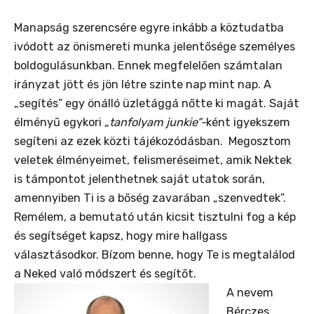
Manapság szerencsére egyre inkább a köztudatba
ivódott az önismereti munka jelentősége személyes
boldogulásunkban. Ennek megfelelően számtalan
irányzat jött és jön létre szinte nap mint nap. A
„segítés” egy önálló üzletággá nőtte ki magát. Saját
élményű egykori
„tanfolyam junkie”-
ként igyekszem
segíteni az ezek közti tájékozódásban. Megosztom
veletek élményeimet, felismeréseimet, amik Nektek
is támpontot jelenthetnek saját utatok során,
amennyiben Ti is a bőség zavarában „szenvedtek”.
Remélem, a bemutató után kicsit tisztulni fog a kép
és segítséget kapsz, hogy mire hallgass
választásodkor. Bízom benne, hogy Te is megtalálod
a Neked való módszert és segítőt.
A nevem
Bérczes