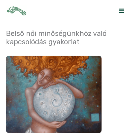
Skip
to
content
Belső női minőségünkhöz való
kapcsolódás gyakorlat