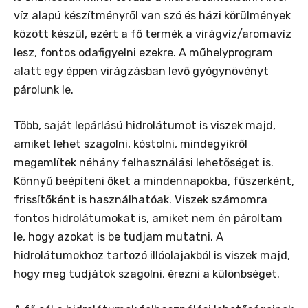
víz alapú készítményről van szó és házi körülmények
között készül, ezért a fő termék a virágvíz/aromavíz
lesz, fontos odafigyelni ezekre. A műhelyprogram
alatt egy éppen virágzásban levő gyógynövényt
párolunk le.
Több, saját lepárlású hidrolátumot is viszek majd,
amiket lehet szagolni, kóstolni, mindegyikről
megemlítek néhány felhasználási lehetőséget is.
Könnyű beépíteni őket a mindennapokba, fűszerként,
frissítőként is használhatóak. Viszek számomra
fontos hidrolátumokat is, amiket nem én pároltam
le, hogy azokat is be tudjam mutatni. A
hidrolátumokhoz tartozó illóolajakból is viszek majd,
hogy meg tudjátok szagolni, érezni a különbséget.