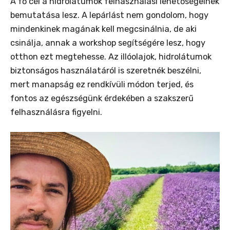
A fő cél a hidrolátumok felhasználási lehetőségeinek
bemutatása lesz. A lepárlást nem gondolom, hogy
mindenkinek magának kell megcsinálnia, de aki
csinálja, annak a workshop segítségére lesz, hogy
otthon ezt megtehesse. Az illóolajok, hidrolátumok
biztonságos használatáról is szeretnék beszélni,
mert manapság ez rendkívüli módon terjed, és
fontos az egészségünk érdekében a szakszerű
felhasználásra figyelni.