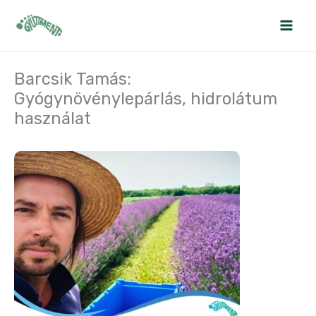
Skip
to
content
Barcsik Tamás:
Gyógynövénylepárlás, hidrolátum
használat