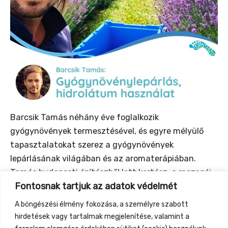
Barcsik Tamás néhány éve foglalkozik
gyógynövények termesztésével, és egyre mélyülő
tapasztalatokat szerez a gyógynövények
lepárlásának világában és az aromaterápiában.
Tamás budapesti építészből lett kertész, a mozsgói
Fontosnak tartjuk az adatok védelmét
Napfonat kert közösség által támogatott gazdaság
megálmodója, vegyszermentes zöldségekkel a
A böngészési élmény fokozása, a személyre szabott
környéki és pécsi családokat látja el. Előtte a
hirdetések vagy tartalmak megjelenítése, valamint a
Barnagi kert kertvezetője volt.