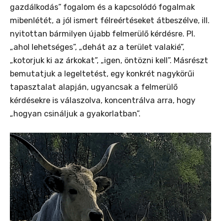
gazdálkodás” fogalom és a kapcsolódó fogalmak
mibenlétét, a jól ismert félreértéseket átbeszélve, ill.
nyitottan bármilyen újabb felmerülő kérdésre. Pl.
„ahol lehetséges”, „dehát az a terület valakié”,
„kotorjuk ki az árkokat”, „igen, öntözni kell”. Másrészt
bemutatjuk a legeltetést, egy konkrét nagykörűi
tapasztalat alapján, ugyancsak a felmerülő
kérdésekre is válaszolva, koncentrálva arra, hogy
„hogyan csináljuk a gyakorlatban”.