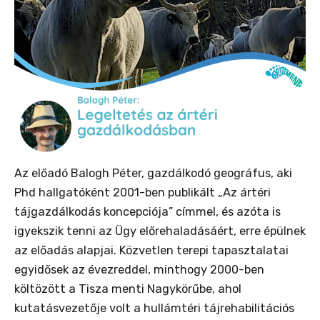
Az előadó Balogh Péter, gazdálkodó geográfus, aki
Phd hallgatóként 2001-ben publikált „Az ártéri
tájgazdálkodás koncepciója” címmel, és azóta is
igyekszik tenni az Ügy előrehaladásáért, erre épülnek
az előadás alapjai. Közvetlen terepi tapasztalatai
egyidősek az évezreddel, minthogy 2000-ben
költözött a Tisza menti Nagykörűbe, ahol
kutatásvezetője volt a hullámtéri tájrehabilitációs