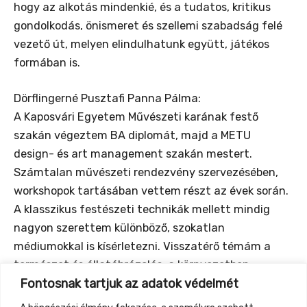
hogy az alkotás mindenkié, és a tudatos, kritikus
gondolkodás, önismeret és szellemi szabadság felé
vezető út, melyen elindulhatunk együtt, játékos
formában is.
Dörflingerné Pusztafi Panna Pálma:
A Kaposvári Egyetem Művészeti karának festő
szakán végeztem BA diplomát, majd a METU
design- és art management szakán mestert.
Számtalan művészeti rendezvény szervezésében,
workshopok tartásában vettem részt az évek során.
A klasszikus festészeti technikák mellett mindig
nagyon szerettem különböző, szokatlan
médiumokkal is kísérletezni. Visszatérő témám a
természet és állatábrázolás, a környezetben
Fontosnak tartjuk az adatok védelmét
elfoglalt helyünk kutatása. Szeretek természetes
anyagokat (szárított virágok, növényi részek,