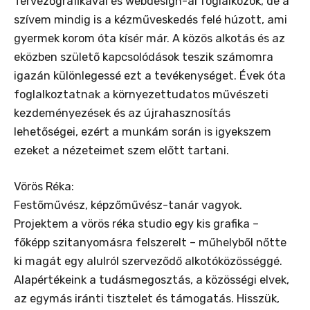
Tervezőgrafikával és webdesign-al foglalkozok, de a
szívem mindig is a kézműveskedés felé húzott, ami
gyermek korom óta kísér már. A közös alkotás és az
eközben születő kapcsolódások teszik számomra
igazán különlegessé ezt a tevékenységet. Évek óta
foglalkoztatnak a környezettudatos művészeti
kezdeményezések és az újrahasznosítás
lehetőségei, ezért a munkám során is igyekszem
ezeket a nézeteimet szem előtt tartani.
Vörös Réka:
Festőművész, képzőművész-tanár vagyok.
Projektem a vörös réka studio egy kis grafika –
főképp szitanyomásra felszerelt – műhelyből nőtte
ki magát egy alulról szerveződő alkotóközösséggé.
Alapértékeink a tudásmegosztás, a közösségi elvek,
az egymás iránti tisztelet és támogatás. Hisszük,