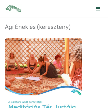
Skip
to
content
Ági Éneklés (keresztény)