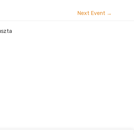
Next Event
→
uszta