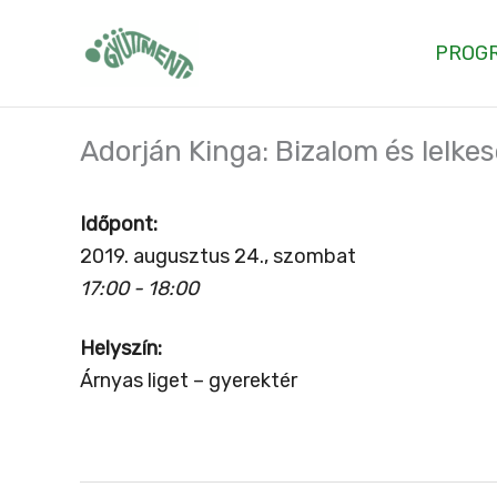
Skip
to
PROG
content
Adorján Kinga: Bizalom és lelk
Időpont:
2019. augusztus 24., szombat
17:00 - 18:00
Helyszín:
Árnyas liget – gyerektér