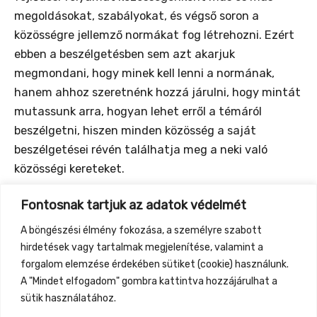
megoldásokat, szabályokat, és végső soron a
közösségre jellemző normákat fog létrehozni. Ezért
ebben a beszélgetésben sem azt akarjuk
megmondani, hogy minek kell lenni a normának,
hanem ahhoz szeretnénk hozzá járulni, hogy mintát
mutassunk arra, hogyan lehet erről a témáról
beszélgetni, hiszen minden közösség a saját
beszélgetései révén találhatja meg a neki való
közösségi kereteket.
Fontosnak tartjuk az adatok védelmét
Ezekről a kérdésekről fognak beszélgetni az
udvargazdák
Szép Éva, Szőke Karola és Vágvölgyi
A böngészési élmény fokozása, a személyre szabott
Gusztáv – Pabló
és meghívott vendégeik:
Szalay
hirdetések vagy tartalmak megjelenítése, valamint a
Csaba és Tuboly Teréz
forgalom elemzése érdekében sütiket (cookie) használunk.
A "Mindet elfogadom" gombra kattintva hozzájárulhat a
sütik használatához.