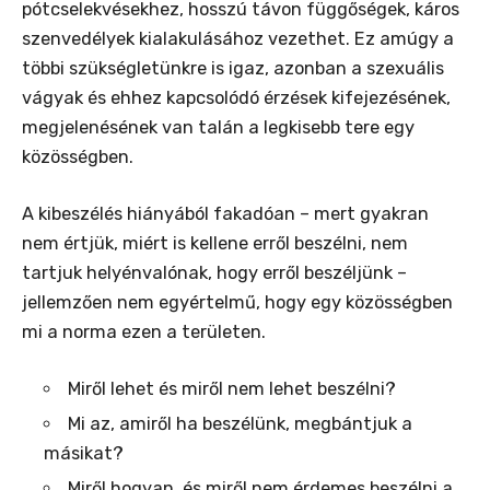
pótcselekvésekhez, hosszú távon függőségek, káros
szenvedélyek kialakulásához vezethet. Ez amúgy a
többi szükségletünkre is igaz, azonban a szexuális
vágyak és ehhez kapcsolódó érzések kifejezésének,
megjelenésének van talán a legkisebb tere egy
közösségben.
A kibeszélés hiányából fakadóan – mert gyakran
nem értjük, miért is kellene erről beszélni, nem
tartjuk helyénvalónak, hogy erről beszéljünk –
jellemzően nem egyértelmű, hogy egy közösségben
mi a norma ezen a területen.
Miről lehet és miről nem lehet beszélni?
Mi az, amiről ha beszélünk, megbántjuk a
másikat?
Miről hogyan, és miről nem érdemes beszélni a