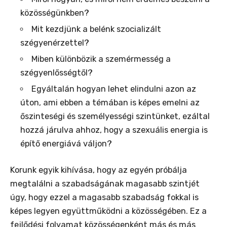
közösségünkben?
Mit kezdjünk a belénk szocializált
szégyenérzettel?
Miben különbözik a szemérmesség a
szégyenlősségtől?
Egyáltalán hogyan lehet elindulni azon az
úton, ami ebben a témában is képes emelni az
őszinteségi és személyességi szintünket, ezáltal
hozzá járulva ahhoz, hogy a szexuális energia is
építő energiává váljon?
Korunk egyik kihívása, hogy az egyén próbálja
megtalálni a szabadságának magasabb szintjét
úgy, hogy ezzel a magasabb szabadság fokkal is
képes legyen együttműködni a közösségében. Ez a
fejlődési folyamat közösségenként más és más