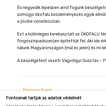
És negyedik lépésben arról fogunk beszélget
somogyi ökofalu kezdeményezés egyik elindít
a jövőre vonatkozóan.
Ezt a különleges kerekasztalt az ÖKOFALU 
forgószínpadszerűen építettük fel. Aki ide ér
nálunk Magyarországon (múl és jelen) és mi le
A beszélgetést vezeti: Vágvölgyi Gusztáv – P
←
Previous Event
Fontosnak tartjuk az adatok védelmét
Gyüt