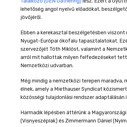
Találkozó (GEN Gathering)
lesz. Ezért a Gyüt
lehetőség angol nyelvű előadókat, beszélgető 
jövőjéről.
Ebben a kerekasztal beszélgetésben viszont 
Nyugat-Európai ökofalu tapasztalatokat. Ez
szervezőjét Tóth Miklóst, valamint a Nemzet
arról mit hallottak milyen felfedezéseket tet
Nemzetközi udvarban.
Még mindig a nemzetközi terepen maradva, m
élnek, amely a Miethauser Syndicat közismert 
közösségi tulajdonlási rendszer adaptálásán i
Harmadik lépésben áttérünk a Magyarországi ö
(Visnyeszéplak) és Zimmermann Dániel (Nyimi