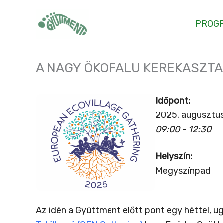
Skip
to
PROG
content
A NAGY ÖKOFALU KEREKASZTA
Időpont:
2025. augusztus
09:00 - 12:30
Helyszín:
Megyszínpad
Az idén a Gyüttment előtt pont egy héttel, u