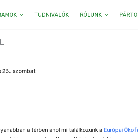
RAMOK
TUDNIVALÓK
RÓLUNK
PÁRTO
L
 23., szombat
gyanabban a térben ahol mi találkozunk a
Európai Ökof