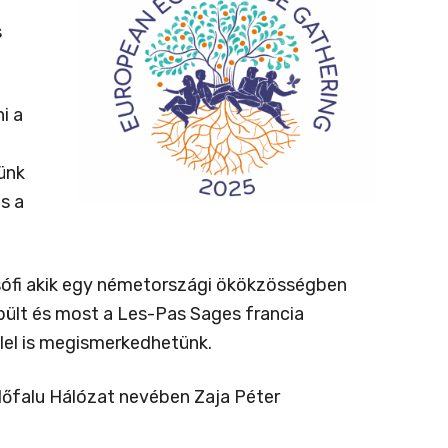
s
i a
ünk
s a
ófi akik egy németországi ökökzösségben
épült és most a Les-Pas Sages francia
llel is megismerkedhetünk.
Élőfalu Hálózat nevében Zaja Péter