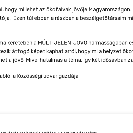
ni, hogy mi lehet az ökofalvak jövője Magyarországon.
ója. Ezen túl ebben a részben a beszélgetőtársaim m
téma keretében a MÚLT-JELEN-JÖVŐ hármasságában és 
kezik átfogó képet kaphat arról, hogy mi a helyzet öko
het a jövő. Mivel hatalmas a téma, így két idősávban z
abló, a Közösségi udvar gazdája
tment Találkozó, 2026. augusztus 27-30., Csobánkap