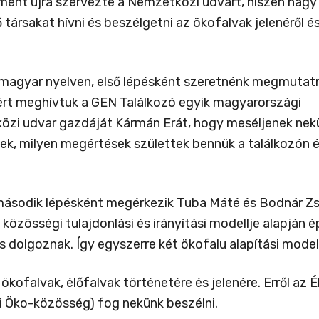
tment újra szervezte a Nemzetközi udvart, hiszen nagy
társakat hívni és beszélgetni az ökofalvak jelenéről é
magyar nyelven, első lépésként szeretnénk megmutatn
ért meghívtuk a GEN Találkozó egyik magyarországi
közi udvar gazdáját Kármán Erát, hogy meséljenek nek
tek, milyen megértések születtek bennük a találkozón é
ásodik lépésként megérkezik Tuba Máté és Bodnár Zs
közösségi tulajdonlási és irányítási modellje alapján 
s dolgoznak. Így egyszerre két ökofalu alapítási mode
kofalvak, élőfalvak történetére és jelenére. Erről az 
 Öko-közösség) fog nekünk beszélni.