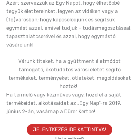
Azért szervezzük az Egy Napot, hogy élhetőbbé
tegyük élettereinket, legyen az vidéken vagy a
(fő)városban; hogy kapcsolódjunk és segítsük
egymást azzal, amivel tudjuk – tudásmegosztással,
tapasztalatcserével és azzal, hogy egymástól
vásárolunk!
Várunk titeket, ha a gyüttment életmódot
támogató, ökotudatos városi életet segítő
termékeket, terményeket, ötleteket, megoldásokat
hoztok!
Ha termelő vagy kézműves vagy, hozd el a saját
termékeidet, alkotásaidat az „Egy Nap”-ra 2019.
június 2-án, vasárnap a Dürer Kertbe!
JELENTKEZÉS IDE KATTINTVA!