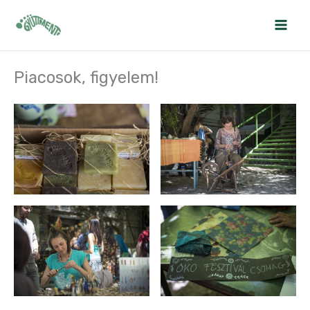
Skip
to
content
Piacosok, figyelem!