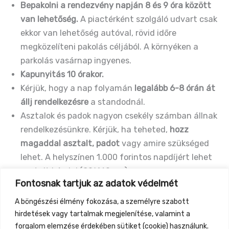
Bepakolni a rendezvény napján 8 és 9 óra között
van lehetőség.
A piactérként szolgáló udvart csak
ekkor van lehetőség autóval, rövid időre
megközelíteni pakolás céljából. A környéken a
parkolás vasárnap ingyenes.
Kapunyitás 10 órakor.
Kérjük, hogy a nap folyamán
legalább 6-8 órán át
állj rendelkezésre
a standodnál.
Asztalok és padok nagyon csekély számban állnak
rendelkezésünkre. Kérjük, ha teheted,
hozz
magaddal asztalt, padot
vagy amire szükséged
lehet. A helyszínen 1.000 forintos napdíjért lehet
asztalt bérelni (80*160 cm).
Fontosnak tartjuk az adatok védelmét
Helypénz nincs, de a szervezési költségekhez
kérjük, hogy járulj hozzá bevételed 10%-val a
A böngészési élmény fokozása, a személyre szabott
becsületkasszába.
hirdetések vagy tartalmak megjelenítése, valamint a
A kiválasztás során
előnyben részesítjük a
forgalom elemzése érdekében sütiket (cookie) használunk.