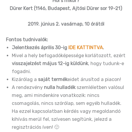
Hol s mikor?
Dürer Kert (1146, Budapest, Ajtósi Dürer sor 19-21)
2019. június 2. vasárnap, 10 órától
Fontos tudnivalók:
Jelentkezés április 30-ig
IDE KATTINTVA
.
Mivel a hely befogadóképessége korlátozott, ezért
visszajelzést május 12-ig küldünk
, hogy tudunk-e
fogadni.
Kizárólag a
saját termék
eidet árusítod a piacon!
A rendezvény
nulla hulladék
szemléletben valósul
meg, ami mindenkire vonatkozik: nincs
csomagolás, nincs szórólap, sem egyéb hulladék.
Ha ezzel kapcsolatban kérdés vagy megoldandó
kihívás merül fel, szívesen segítünk, jelezd a
regisztrációs íven! 🙂