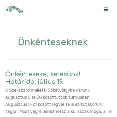
Skip
to
content
Önkénteseknek
Önkénteseket keresünk!
Határidő: július 19.
A Szekszárd melletti Sötétvölgybe várunk
augusztus 5 és 30 között, több turnusban!
Augusztus 5-21 között legyél Te is építőtáborunk
tagja!! Most végre benézhetsz a kulisszák mögé, a Te