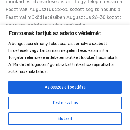
munkád és lelkesedésed is kell, hogy felépülhessen a
Fesztivál!! Augusztus 22-25 között segíts nekünk a
Fesztivál működtetésében Augusztus 26-30 között
egy nagy hajrában tudsz segíteni a
Fontosnak tartjuk az adatok védelmét
fesztiválbontásban! […]
A böngészési élmény fokozása, a személyre szabott
Önkénteseket
Read More »
hirdetések vagy tartalmak megjelenítése, valamint a
keresünk!
forgalom elemzése érdekében sütiket (cookie) használunk.
Határidő:
A "Mindet elfogadom" gombra kattintva hozzájárulhat a
július
sütik használatához.
19.
Gyüttment Találkozó, 2026. augusztus 27-30.,
Az összes elfogadása
Csobánkapuszta
Testreszabás
Elutasít